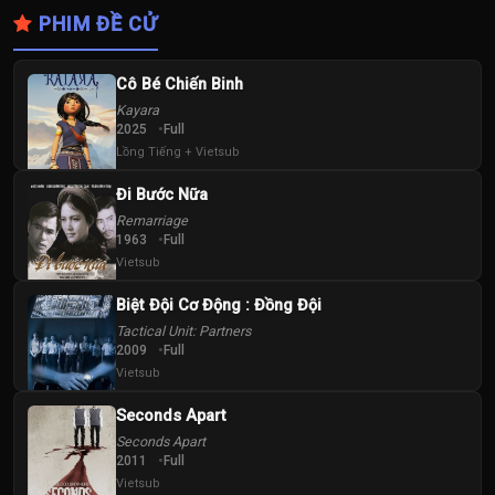
PHIM ĐỀ CỬ
Cô Bé Chiến Binh
Kayara
2025
Full
Lồng Tiếng + Vietsub
Đi Bước Nữa
Remarriage
1963
Full
Vietsub
Biệt Đội Cơ Động : Đồng Đội
Tactical Unit: Partners
2009
Full
Vietsub
Seconds Apart
Seconds Apart
2011
Full
Vietsub