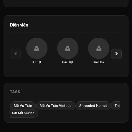
Diễn viên
A Triệt
Hiểu Dật
Kính Bà
TAGS:
Mê Vụ Trấn
Mê Vụ Trấn Vietsub
Shrouded Hamet
Thị
Trấn Mù Sương