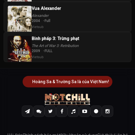
Vua Alexander
Alexander
2004
Full
Vietsub
Binh pháp 3: Trừng phạt
The Art of War 3: Retribution
2009
FULL
Vietsub
Hoàng Sa & Trường Sa là của Việt Nam!