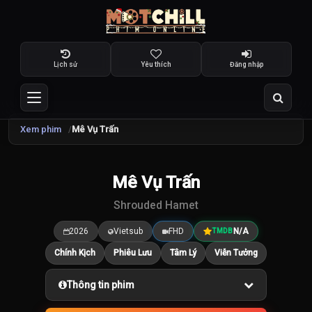
Lịch sử
Yêu thích
Đăng nhập
Xem phim
Mê Vụ Trấn
Mê Vụ Trấn
7.5
/10
Shrouded Hamet
2026
Vietsub
FHD
N/A
TMDB
Chính Kịch
Phiêu Lưu
Tâm Lý
Viễn Tưởng
Thông tin phim