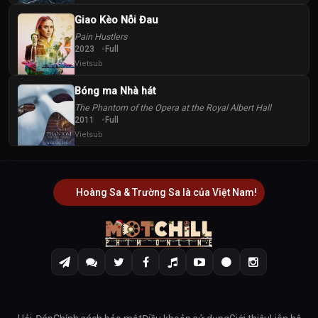
Giao Kèo Nỗi Đau
Pain Hustlers
2023
Full
Vietsub
Bóng ma Nhà hát
The Phantom of the Opera at the Royal Albert Hall
2011
Full
Vietsub
Hoàng Sa & Trường Sa là của Việt Nam!