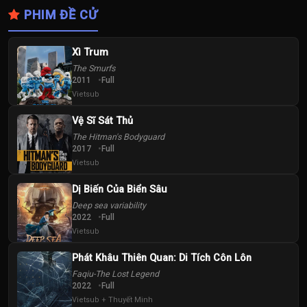
PHIM ĐỀ CỬ
Xì Trum
The Smurfs
2011
Full
Vietsub
Vệ Sĩ Sát Thủ
The Hitman's Bodyguard
2017
Full
Vietsub
Dị Biến Của Biển Sâu
Deep sea variability
2022
Full
Vietsub
Phát Khâu Thiên Quan: Di Tích Côn Lôn
Faqiu-The Lost Legend
2022
Full
Vietsub + Thuyết Minh