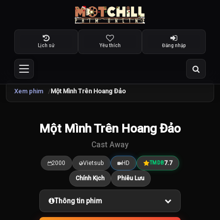
Lịch sử
Yêu thích
Đăng nhập
Xem phim
Một Mình Trên Hoang Đảo
Một Mình Trên Hoang Đảo
7.7
/10
Cast Away
2000
Vietsub
HD
7.7
TMDB
Chính Kịch
Phiêu Lưu
Thông tin phim