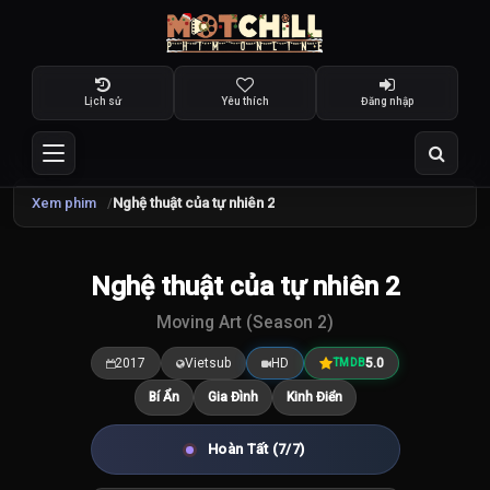
Lịch sử
Yêu thích
Đăng nhập
Xem phim
Nghệ thuật của tự nhiên 2
Nghệ thuật của tự nhiên 2
5.0
/10
Moving Art (Season 2)
2017
Vietsub
HD
5.0
TMDB
Bí Ẩn
Gia Đình
Kinh Điển
Hoàn Tất (7/7)