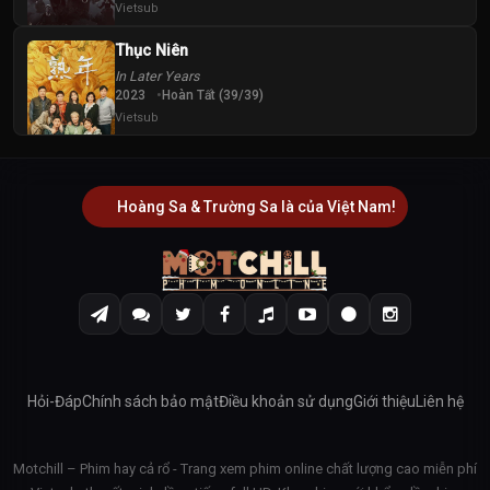
Vietsub
Thục Niên
In Later Years
2023
Hoàn Tất (39/39)
Vietsub
Hoàng Sa & Trường Sa là của Việt Nam!
Hỏi-Đáp
Chính sách bảo mật
Điều khoản sử dụng
Giới thiệu
Liên hệ
Motchill – Phim hay cả rổ - Trang xem phim online chất lượng cao miễn phí