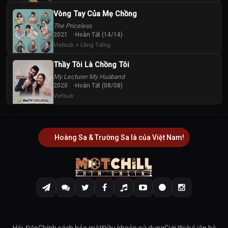
Vòng Tay Của Mẹ Chồng
The Priceless
2021
Hoàn Tất (14/14)
Vietsub + Lồng Tiếng
Thầy Tôi Là Chồng Tôi
My Lecturer My Husband
2020
Hoàn Tất (08/08)
Vietsub
Hoàng Sa & Trường Sa là của Việt Nam!
Hỏi-Đáp
Chính sách bảo mật
Điều khoản sử dụng
Giới thiệu
Liên hệ