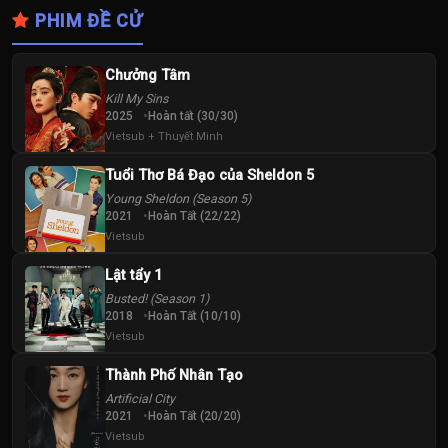
PHIM ĐỀ CỬ
Chưởng Tâm
Kill My Sins
2025
Hoàn tất (30/30)
Vietsub + Thuyết Minh
Tuổi Thơ Bá Đạo của Sheldon 5
Young Sheldon (Season 5)
2021
Hoàn Tất (22/22)
Vietsub
Lật tẩy 1
Busted! (Season 1)
2018
Hoàn Tất (10/10)
Vietsub
Thành Phố Nhân Tạo
Artificial City
2021
Hoàn Tất (20/20)
Vietsub