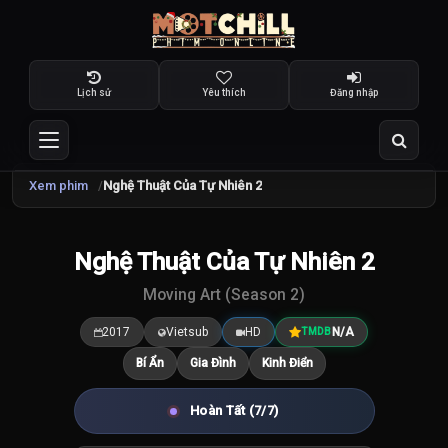
Lịch sử
Yêu thích
Đăng nhập
Xem phim
Nghệ Thuật Của Tự Nhiên 2
Nghệ Thuật Của Tự Nhiên 2
7.5
/10
Moving Art (Season 2)
2017
Vietsub
HD
N/A
TMDB
Bí Ẩn
Gia Đình
Kinh Điển
Hoàn Tất (7/7)