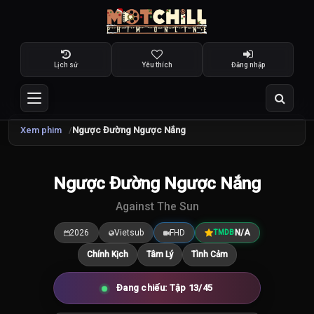
Lịch sử
Yêu thích
Đăng nhập
Xem phim
Ngược Đường Ngược Nắng
TRAILER
Ngược Đường Ngược Nắng
7.5
/10
Against The Sun
2026
Vietsub
FHD
N/A
TMDB
Chính Kịch
Tâm Lý
Tình Cảm
Đang chiếu: Tập 13/45