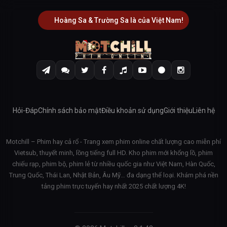
Hoàng Sa & Trường Sa là của Việt Nam!
Hỏi-Đáp
Chính sách bảo mật
Điều khoản sử dụng
Giới thiệu
Liên hệ
Motchill – Phim hay cả rổ - Trang xem phim online chất lượng cao miễn phí
Vietsub, thuyết minh, lồng tiếng full HD. Kho phim mới khổng lồ, phim
chiếu rạp, phim bộ, phim lẻ từ nhiều quốc gia như Việt Nam, Hàn Quốc,
Trung Quốc, Thái Lan, Nhật Bản, Âu Mỹ… đa dạng thể loại. Khám phá nền
tảng phim trực tuyến hay nhất 2025 chất lượng 4K!