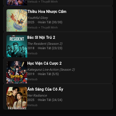
Vietsub + Thuyết Minh
43
44
45
Tập
Tập
Tập
Thiều Hoa Nhược Cẩm
Youthful Glory
2025
Hoàn Tất (30/30)
Vietsub + Thuyết Minh
Bác Sĩ Nội Trú 2
The Resident (Season 2)
2018
Hoàn Tất (23/23)
Vietsub
Học Viện Cá Cược 2
Kakegurui Live-Action (Season 2)
2019
Hoàn Tất (5/5)
Vietsub
Ánh Sáng Của Cô Ấy
Her Radiance
2025
Hoàn Tất (24/24)
Vietsub