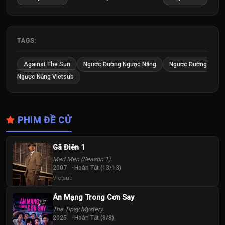
Tập
Tập
Tập
25
26
27
Tập
Tập
Tập
TAGS:
28
29
30
Against The Sun
Ngược Đường Ngược Nắng
Ngược Đường
Tập
Tập
Tập
Ngược Nắng Vietsub
31
32
33
Tập
Tập
Tập
PHIM ĐỀ CỬ
34
35
36
Tập
Tập
Tập
Gã Điên 1
Mad Men (Season 1)
37
38
39
2007
Hoàn Tất (13/13)
Tập
Tập
Tập
Vietsub
Án Mạng Trong Cơn Say
40
41
42
The Tipsy Mystery
Tập
Tập
Tập
2025
Hoàn Tất (8/8)