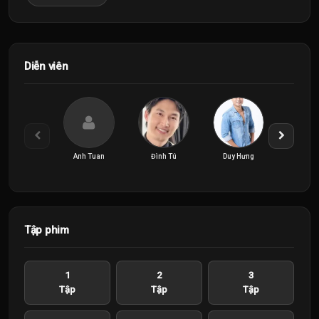
Diễn viên
Anh Tuan
Đình Tú
Duy Hưng
Ngọc H
Tập phim
1
2
3
Tập
Tập
Tập