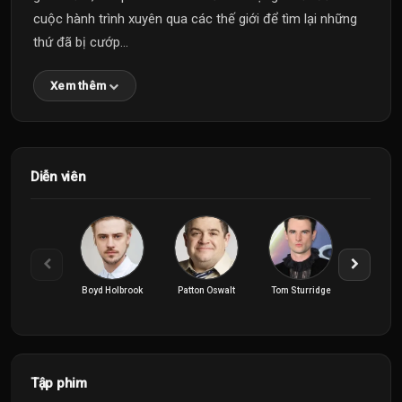
cuộc hành trình xuyên qua các thế giới để tìm lại những
thứ đã bị cướp...
Xem thêm
Diễn viên
Boyd Holbrook
Patton Oswalt
Tom Sturridge
Vivienne A
Tập phim