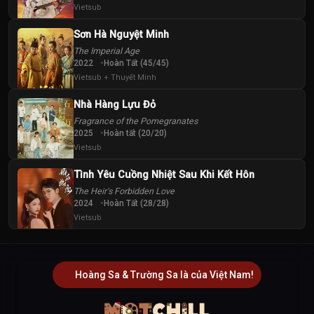
Vietsub
Sơn Hà Nguyệt Minh
The Imperial Age
2022
Hoàn Tất (45/45)
Vietsub + Thuyết Minh
Nhà Hàng Lựu Đỏ
Fragrance of the Pomegranates
2025
Hoàn tất (20/20)
Vietsub
Tình Yêu Cuồng Nhiệt Sau Khi Kết Hôn
The Heir's Forbidden Love
2024
Hoàn Tất (28/28)
Vietsub
Hoàng Sa & Trường Sa là của Việt Nam!