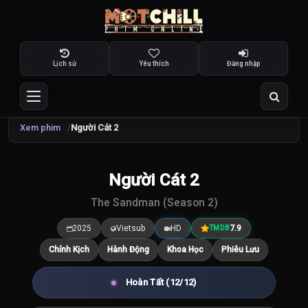
Lịch sử
Yêu thích
Đăng nhập
Xem phim
Người Cát 2
TRAILER
Người Cát 2
7.9
/10
The Sandman (Season 2)
2025
Vietsub
HD
7.9
TMDB
Chính Kịch
Hành Động
Khoa Học
Phiêu Lưu
Hoàn Tất (12/12)