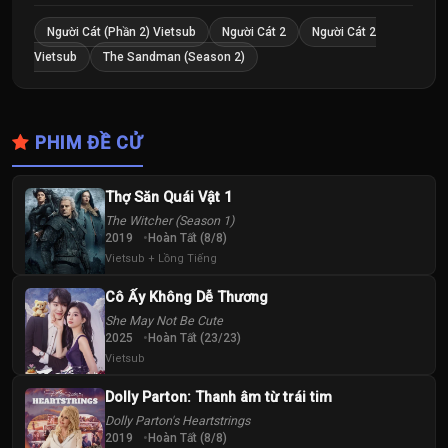
Người Cát (Phần 2) Vietsub
Người Cát 2
Người Cát 2
Vietsub
The Sandman (Season 2)
PHIM ĐỀ CỬ
Thợ Săn Quái Vật 1
The Witcher (Season 1)
2019
Hoàn Tất (8/8)
Vietsub + Lồng Tiếng
Cô Ấy Không Dễ Thương
She May Not Be Cute
2025
Hoàn Tất (23/23)
Vietsub
Dolly Parton: Thanh âm từ trái tim
Dolly Parton's Heartstrings
2019
Hoàn Tất (8/8)