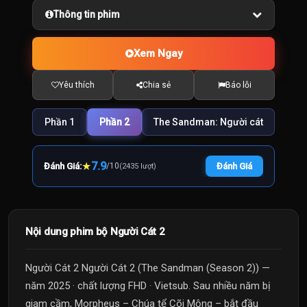
Thông tin phim
Xem Ngay
Yêu thích
Chia sẻ
Báo lỗi
Phần 1
Phần 2
The Sandman: Người cát
★
7.9
Đánh Giá:
/
10
Đánh Giá
(2435 lượt)
Nội dung phim bộ Người Cát 2
Người Cát 2 Người Cát 2 (The Sandman (Season 2)) —
năm 2025 · chất lượng FHD · Vietsub. Sau nhiều năm bị
giam cầm, Morpheus – Chúa tể Cõi Mộng – bắt đầu