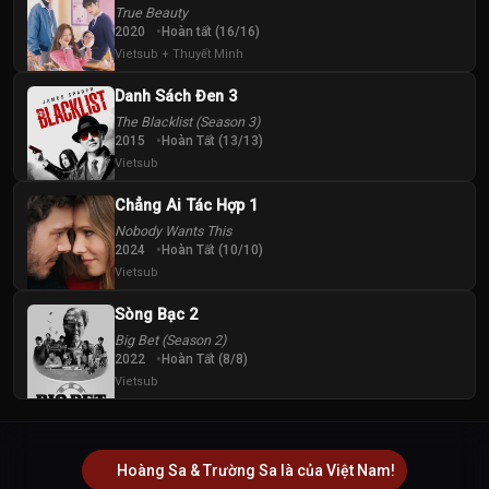
True Beauty
2020
Hoàn tất (16/16)
Vietsub + Thuyết Minh
Danh Sách Đen 3
The Blacklist (Season 3)
2015
Hoàn Tất (13/13)
Vietsub
Chẳng Ai Tác Hợp 1
Nobody Wants This
2024
Hoàn Tất (10/10)
Vietsub
Sòng Bạc 2
Big Bet (Season 2)
2022
Hoàn Tất (8/8)
Vietsub
Hoàng Sa & Trường Sa là của Việt Nam!