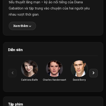
tiểu thuyết lãng mạn – kỳ ảo nổi tiếng của Diana
Gabaldon và tập trung vào chuyện của hai người yêu
nhau vượt thời gian.
Xem thêm
Diễn viên
Caitríona Balfe
Charles Vandervaart
David Berry
Izzy Meik
Tập phim