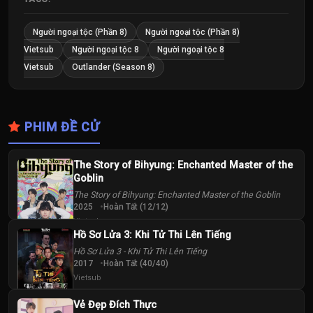
Người ngoại tộc (Phần 8)
Người ngoại tộc (Phần 8)
Vietsub
Người ngoại tộc 8
Người ngoại tộc 8
Vietsub
Outlander (Season 8)
PHIM ĐỀ CỬ
The Story of Bihyung: Enchanted Master of the
Goblin
The Story of Bihyung: Enchanted Master of the Goblin
2025
Hoàn Tất (12/12)
Vietsub
Hồ Sơ Lửa 3: Khi Tử Thi Lên Tiếng
Hồ Sơ Lửa 3 - Khi Tử Thi Lên Tiếng
2017
Hoàn Tất (40/40)
Vietsub
Vẻ Đẹp Đích Thực