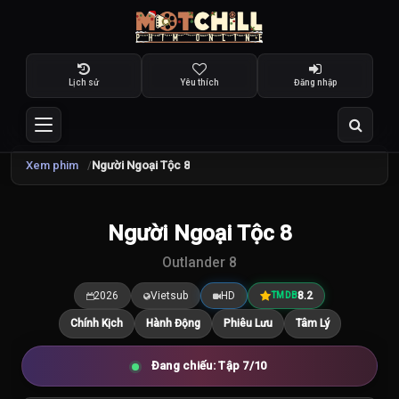
Lịch sử
Yêu thích
Đăng nhập
Xem phim
Người Ngoại Tộc 8
TRAILER
Người Ngoại Tộc 8
8.2
/10
Outlander 8
2026
Vietsub
HD
8.2
TMDB
Chính Kịch
Hành Động
Phiêu Lưu
Tâm Lý
Đang chiếu: Tập 7/10