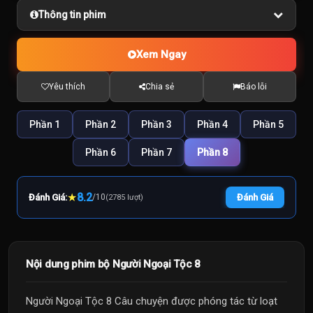
Thông tin phim
Xem Ngay
Yêu thích
Chia sẻ
Báo lỗi
Phần 1
Phần 2
Phần 3
Phần 4
Phần 5
Phần 6
Phần 7
Phần 8
★
8.2
Đánh Giá:
/
10
Đánh Giá
(2785 lượt)
Nội dung phim bộ Người Ngoại Tộc 8
Người Ngoại Tộc 8 Câu chuyện được phóng tác từ loạt