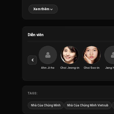
Xem thêm
Diễn viên
Ahn Ji-ho
Choi Jeong-in
Choi Soo-in
Jang H
TAGS:
Nhà Của Chúng Mình
Nhà Của Chúng Mình Vietsub