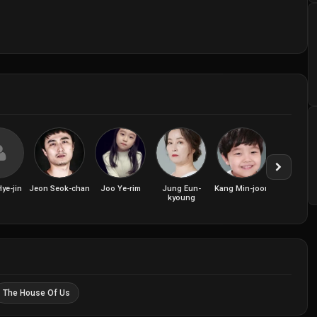
ye-jin
Jeon Seok-chan
Joo Ye-rim
Jung Eun-
Kang Min-joon
Kim Gyeon
kyoung
The House Of Us