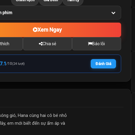
n phim
Xem Ngay
thích
Chia sẻ
Báo lỗi
7.1
/
10
Đánh Giá
(24 lượt)
óng gió, Hana cùng hai cô bé nhỏ
đây, em mới biết đến sự ấm áp và