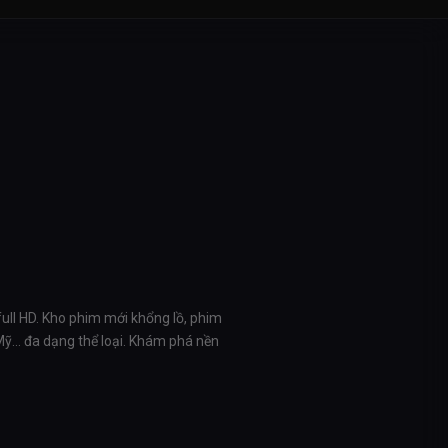
full HD. Kho phim mới khổng lồ, phim
 Mỹ… đa dạng thể loại. Khám phá nền