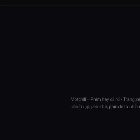
Motchill – Phim hay cả rổ - Trang x
chiếu rạp, phim bộ, phim lẻ từ nhi