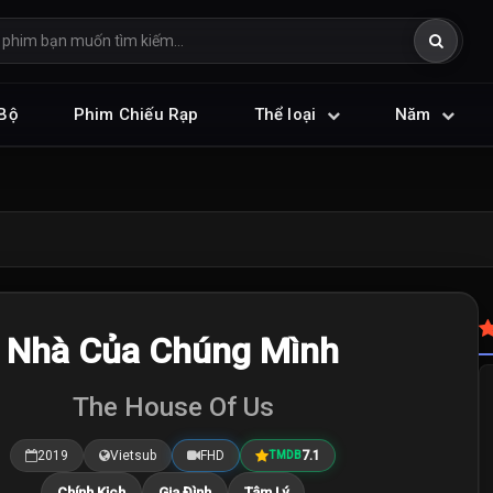
Bộ
Phim Chiếu Rạp
Thể loại
Năm
Nhà Của Chúng Mình
The House Of Us
2019
Vietsub
FHD
7.1
TMDB
Chính Kịch
Gia Đình
Tâm Lý