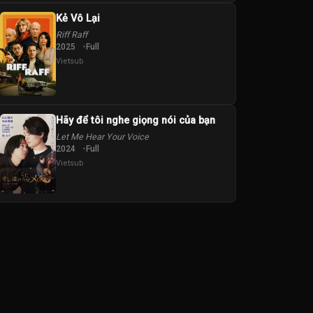
Kẻ Vô Lại
Riff Raff
2025
Full
Vietsub
Hãy để tôi nghe giọng nói của bạn
Let Me Hear Your Voice
2024
Full
Vietsub
g-h
Kim Han-na
Kim Jun-beom
Kim Na-yeon
Kim Si-a
Kim Soo-yeon