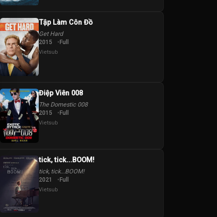
Tập Làm Côn Đồ
Get Hard
2015
Full
Vietsub
Điệp Viên 008
The Domestic 008
2015
Full
Vietsub
tick, tick...BOOM!
tick, tick...BOOM!
2021
Full
Vietsub