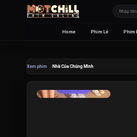
Home
Phim Lẻ
Phim 
Xem phim
Nhà Của Chúng Mình
TRAILER
★
7.1
/10