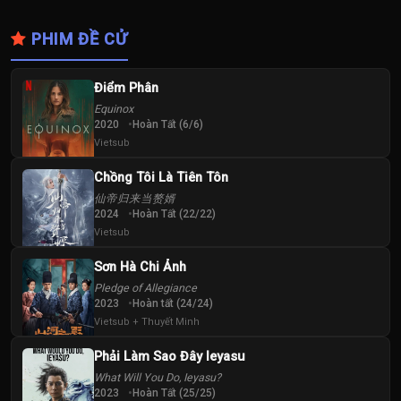
PHIM ĐỀ CỬ
Điểm Phân
Equinox
2020
Hoàn Tất (6/6)
Vietsub
Chồng Tôi Là Tiên Tôn
仙帝归来当赘婿
2024
Hoàn Tất (22/22)
Vietsub
Sơn Hà Chi Ảnh
Pledge of Allegiance
2023
Hoàn tất (24/24)
Vietsub + Thuyết Minh
Phải Làm Sao Đây Ieyasu
What Will You Do, Ieyasu?
2023
Hoàn Tất (25/25)