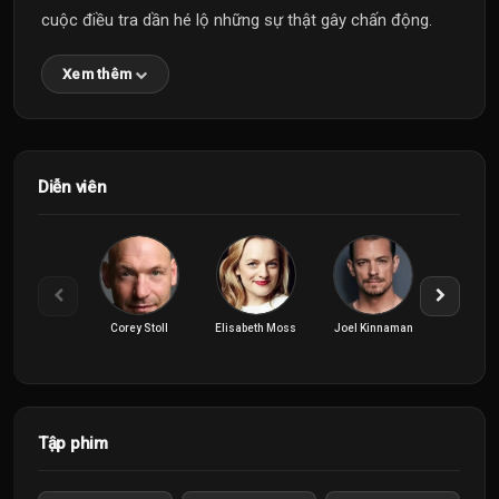
cuộc điều tra dần hé lộ những sự thật gây chấn động.
Xem thêm
Diễn viên
Corey Stoll
Elisabeth Moss
Joel Kinnaman
Kate 
Tập phim