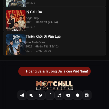
Vietsub
Lý Cẩu Oa
Legal Boy
2025
Hoàn tất (24/24)
Vietsub
Thiên Khởi Dị Văn Lục
The Mutations
2023
Hoàn Tất (12/12)
Vietsub + Thuyết Minh
Hoàng Sa & Trường Sa là của Việt Nam!