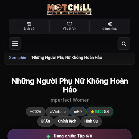
Lịch sử
Yêu thích
Đăng nhập
Xem phim
Những Người Phụ Nữ Không Hoàn Hảo
TRAILER
Những Người Phụ Nữ Không Hoàn
5.4
/10
Hảo
Imperfect Women
2026
Vietsub
HD
5.4
TMDB
Bí Ẩn
Chính Kịch
Hình Sự
Đang chiếu: Tập 6/8