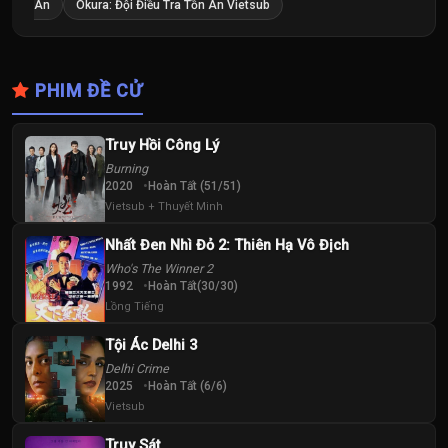
Án
Okura: Đội Điều Tra Tồn Án Vietsub
PHIM ĐỀ CỬ
Truy Hồi Công Lý
Burning
2020
Hoàn Tất (51/51)
Vietsub + Thuyết Minh
Nhất Đen Nhì Đỏ 2: Thiên Hạ Vô Địch
Who's The Winner 2
1992
Hoàn Tất(30/30)
Lồng Tiếng
Tội Ác Delhi 3
Delhi Crime
2025
Hoàn Tất (6/6)
Vietsub
Truy Sát