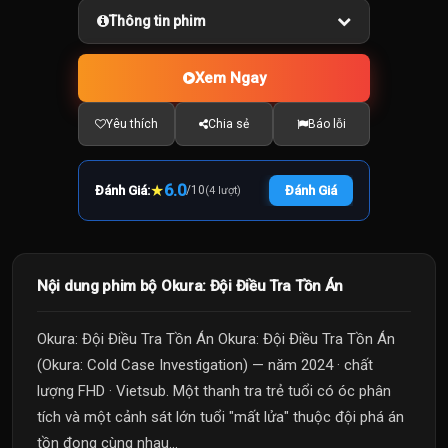
Thông tin phim
Xem Ngay
Yêu thích
Chia sẻ
Báo lỗi
★
6.0
Đánh Giá:
/
10
Đánh Giá
(4 lượt)
Nội dung phim bộ Okura: Đội Điều Tra Tồn Án
Okura: Đội Điều Tra Tồn Án Okura: Đội Điều Tra Tồn Án
(Okura: Cold Case Investigation) — năm 2024 · chất
lượng FHD · Vietsub. Một thanh tra trẻ tuổi có óc phân
tích và một cảnh sát lớn tuổi "mất lửa" thuộc đội phá án
tồn đọng cùng nhau...