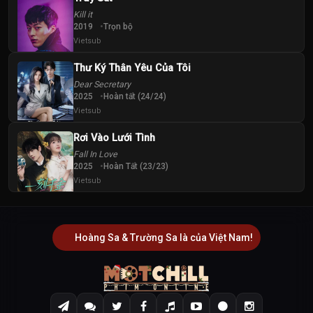
Kill it
2019
Trọn bộ
Vietsub
Thư Ký Thân Yêu Của Tôi
Dear Secretary
2025
Hoàn tất (24/24)
Vietsub
Rơi Vào Lưới Tình
Fall In Love
2025
Hoàn Tất (23/23)
Vietsub
Hoàng Sa & Trường Sa là của Việt Nam!