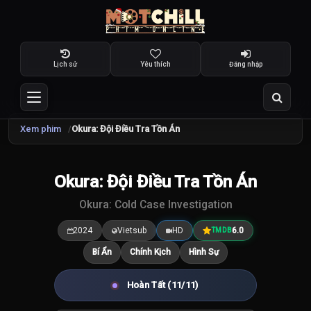
Lịch sử
Yêu thích
Đăng nhập
Xem phim
Okura: Đội Điều Tra Tồn Án
TRAILER
Okura: Đội Điều Tra Tồn Án
6.0
/10
Okura: Cold Case Investigation
2024
Vietsub
HD
6.0
TMDB
Bí Ẩn
Chính Kịch
Hình Sự
Hoàn Tất (11/11)