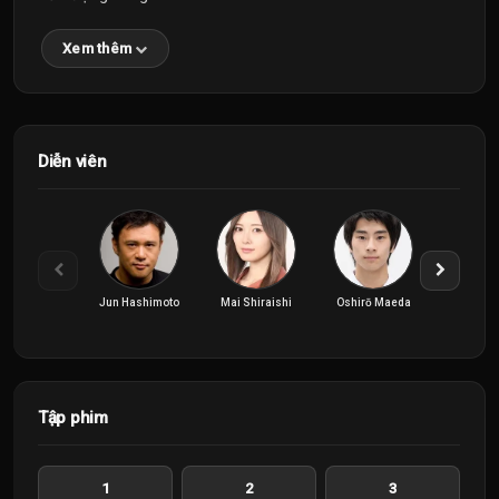
Xem thêm
Diễn viên
Jun Hashimoto
Mai Shiraishi
Oshirō Maeda
Shōtarō 
Tập phim
1
2
3