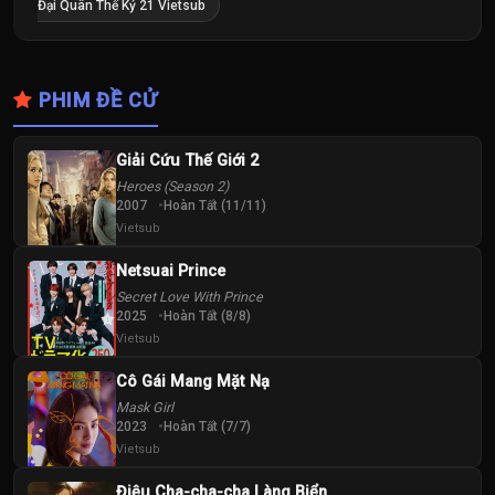
Đại Quân Thế Kỷ 21 Vietsub
PHIM ĐỀ CỬ
Giải Cứu Thế Giới 2
Heroes (Season 2)
2007
Hoàn Tất (11/11)
Vietsub
Netsuai Prince
Secret Love With Prince
2025
Hoàn Tất (8/8)
Vietsub
Cô Gái Mang Mặt Nạ
Mask Girl
2023
Hoàn Tất (7/7)
Vietsub
Điệu Cha-cha-cha Làng Biển