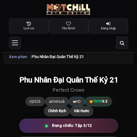
Lịch sử
Yêu thích
Đăng nhập
Xem phim
Phu Nhân Đại Quân Thế Kỷ 21
TRAILER
Phu Nhân Đại Quân Thế Kỷ 21
9.3
/10
Perfect Crown
2026
Vietsub
HD
9.3
TMDB
Chính Kịch
Hài Hước
Đang chiếu: Tập 3/12