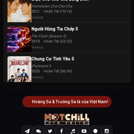
Hometown Cha-Cha-Cha
2021
Hoàn Tất (16/16)
Vietsub
Người Hùng Tia Chớp 5
The Flash (Season 5)
2018
Hoàn Tất (22/22)
Vietsub
Chung Cư Tình Yêu 5
iPartment 5
2020
Hoàn Tất (36/36)
Vietsub
Hoàng Sa & Trường Sa là của Việt Nam!