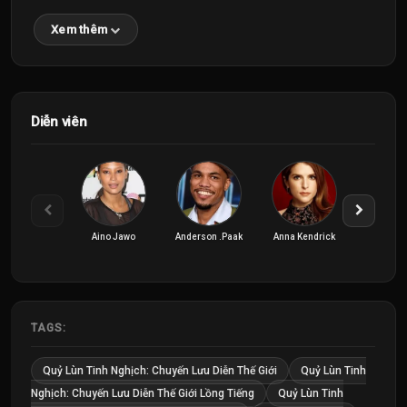
Xem thêm
Diễn viên
Aino Jawo
Anderson .Paak
Anna Kendrick
Caroline
TAGS:
Quỷ Lùn Tinh Nghịch: Chuyến Lưu Diễn Thế Giới
Quỷ Lùn Tinh
Nghịch: Chuyến Lưu Diễn Thế Giới Lồng Tiếng
Quỷ Lùn Tinh