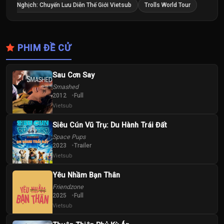
Nghịch: Chuyến Lưu Diễn Thế Giới Vietsub
Trolls World Tour
PHIM ĐỀ CỬ
Sau Cơn Say
Smashed
2012
Full
Vietsub
Siêu Cún Vũ Trụ: Du Hành Trái Đất
Space Pups
2023
Trailer
Vietsub
Yêu Nhầm Bạn Thân
Friendzone
2025
Full
Vietsub