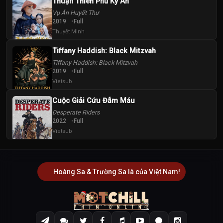
Thuận Thiên Phủ Kỳ Án
Vụ Án Huyết Thư
2019
Full
Thuyết Minh
Tiffany Haddish: Black Mitzvah
Tiffany Haddish: Black Mitzvah
2019
Full
Vietsub
Cuộc Giải Cứu Đẫm Máu
Desperate Riders
2022
Full
Vietsub
Hoàng Sa & Trường Sa là của Việt Nam!