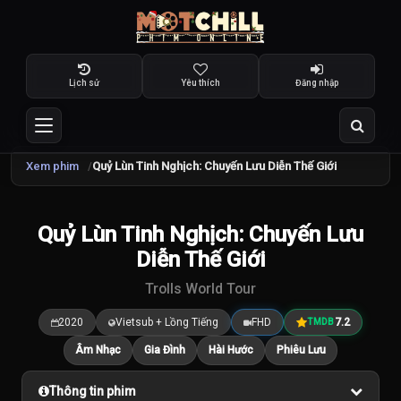
Lịch sử
Yêu thích
Đăng nhập
Xem phim
Quỷ Lùn Tinh Nghịch: Chuyến Lưu Diễn Thế Giới
TRAILER
Quỷ Lùn Tinh Nghịch: Chuyến Lưu
7.2
/10
Diễn Thế Giới
Trolls World Tour
2020
Vietsub + Lồng Tiếng
FHD
7.2
TMDB
Âm Nhạc
Gia Đình
Hài Hước
Phiêu Lưu
Thông tin phim