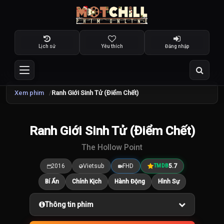
Lịch sử
Yêu thích
Đăng nhập
Xem phim
Ranh Giới Sinh Tử (Điểm Chết)
TRAILER
Ranh Giới Sinh Tử (Điểm Chết)
5.7
/10
The Hollow Point
2016
Vietsub
FHD
5.7
TMDB
Bí Ẩn
Chính Kịch
Hành Động
Hình Sự
Thông tin phim