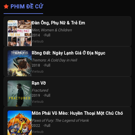
PHIM ĐỀ CỬ
Đàn Ông, Phụ Nữ & Trẻ Em
Men, Women & Children
2014
Full
Vietsub
Rồng Đất: Ngày Lạnh Giá Ở Địa Ngục
Tremors: A Cold Day in Hell
2018
Full
Vietsub
Rạn Vỡ
Fractured
2019
Full
Vietsub
Môn Phái Võ Mèo: Huyền Thoại Một Chú Chó
Paws of Fury: The Legend of Hank
2022
Full
Vietsub