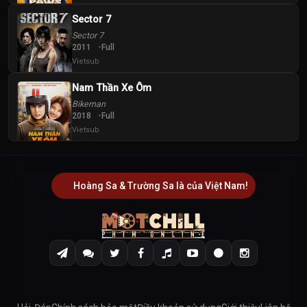
Sector 7
Sector 7
2011
Full
Vietsub
Nam Thần Xe Ôm
Bikeman
2018
Full
Vietsub
Hoàng Sa & Trường Sa là của Việt Nam!