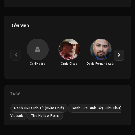
Diễn viên
Carl Hadra
Craig Clyde
David Fernandez Jr.
David H. 
TAGS:
Ranh Giới Sinh Tử (Điểm Chết)
Ranh Giới Sinh Tử (Điểm Chết)
Vietsub
The Hollow Point