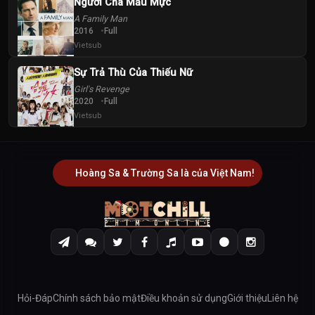
Người Cha Mẫu Mực
A Family Man
2016
Full
Vietsub
Sự Trả Thù Của Thiếu Nữ
Girl's Revenge
2020
Full
Vietsub
Hoàng Sa & Trường Sa là của Việt Nam!
Hỏi-Đáp
Chính sách bảo mật
Điều khoản sử dụng
Giới thiệu
Liên hệ