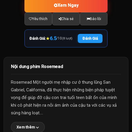
Xem Ngay
Yêu thích
Chia sẻ
Báo lỗi
★
6.5
Đánh Giá:
/
10
Đánh Giá
(8 lượt)
Nội dung phim Rosemead
Rosemead Một người mẹ nhập cư ở thung lũng San
Gabriel, California, đã thực hiện những biện pháp tuyệt
vọng để giúp đỡ cậu con trai tuổi teen bất ổn của mình
khi cô phát hiện ra nỗi ám ảnh của cậu ta với các vụ xả
súng hàng loạt....
Xem thêm