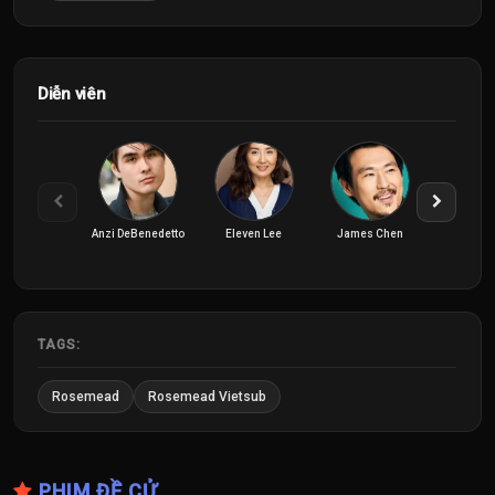
Diễn viên
Anzi DeBenedetto
Eleven Lee
James Chen
Jason To
TAGS:
Rosemead
Rosemead Vietsub
PHIM ĐỀ CỬ