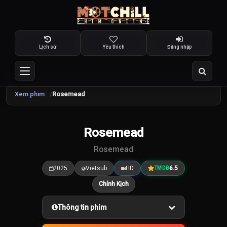
Lịch sử
Yêu thích
Đăng nhập
Xem phim
Rosemead
TRAILER
Rosemead
6.5
/10
Rosemead
2025
Vietsub
HD
6.5
TMDB
Chính Kịch
Thông tin phim