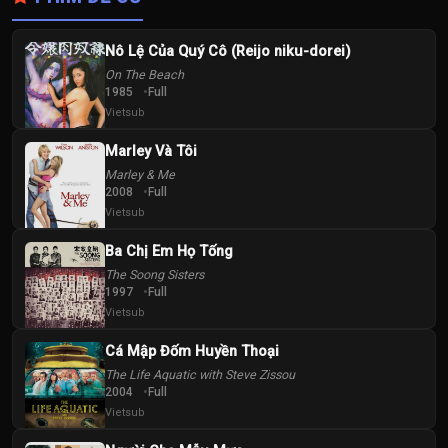
Nô Lệ Của Quý Cô (Reijo niku-dorei)
On The Beach
1985
Full
Vietsub
Marley Và Tôi
Marley & Me
2008
Full
Vietsub
Ba Chị Em Họ Tống
The Soong Sisters
1997
Full
Vietsub
Cá Mập Đốm Huyền Thoại
The Life Aquatic with Steve Zissou
2004
Full
Vietsub