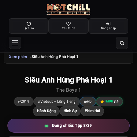
Lịch sử
Yêu thích
Đăng nhập
Xem phim
Siêu Anh Hùng Phá Hoại 1
TRAILER
Siêu Anh Hùng Phá Hoại 1
8.4
/10
The Boys 1
2019
Vietsub + Lồng Tiếng
HD
8.4
TMDB
Hành Động
Hình Sự
Phim Hài
Đang chiếu: Tập 8/39