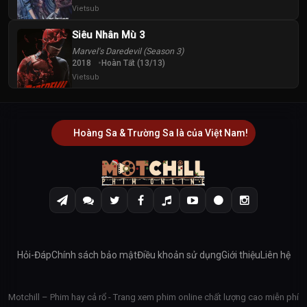
Vietsub
Siêu Nhân Mù 3
Marvel's Daredevil (Season 3)
2018
Hoàn Tất (13/13)
Vietsub
Hoàng Sa & Trường Sa là của Việt Nam!
Hỏi-Đáp
Chính sách bảo mật
Điều khoản sử dụng
Giới thiệu
Liên hệ
Motchill – Phim hay cả rổ - Trang xem phim online chất lượng cao miễn phí