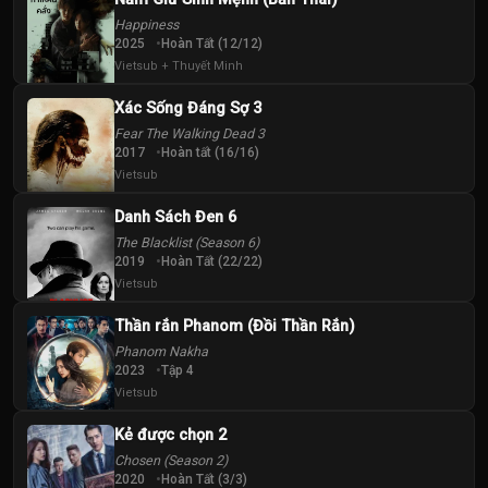
Tập
Tập
Tập
Happiness
2025
Hoàn Tất (12/12)
Vietsub + Thuyết Minh
Xác Sống Đáng Sợ 3
Fear The Walking Dead 3
2017
Hoàn tất (16/16)
Vietsub
Danh Sách Đen 6
The Blacklist (Season 6)
2019
Hoàn Tất (22/22)
Vietsub
Thần rắn Phanom (Đồi Thần Rắn)
Phanom Nakha
2023
Tập 4
Vietsub
Kẻ được chọn 2
Chosen (Season 2)
2020
Hoàn Tất (3/3)