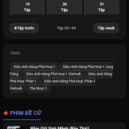
19
20
21
Tập
Tập
Tập
22
23
24
Tập 39 / 39
Tập trước
Tập sau
Tập
Tập
Tập
25
26
27
Tập
Tập
Tập
TAGS:
28
29
30
Siêu Anh Hùng Phá Hoại 1
Siêu Anh Hùng Phá Hoại 1 Lồng
Tập
Tập
Tập
Tiếng
Siêu Anh Hùng Phá Hoại 1 Vietsub
Siêu Anh Hùng
Phá Hoại: Phần 1
Siêu Anh Hùng Phá Hoại: Phần 1
31
32
33
Vietsub
The Boys 1
Tập
Tập
Tập
34
35
36
Tập
Tập
Tập
PHIM ĐỀ CỬ
37
38
39
Nắm Giữ Sinh Mệnh (Bản Thái)