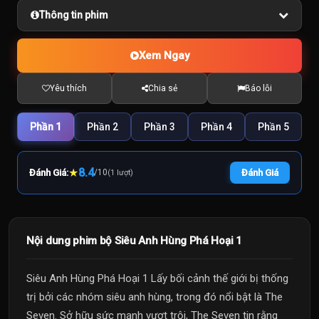
Thông tin phim
Xem Ngay
Yêu thích
Chia sẻ
Báo lỗi
Phần 1
Phần 2
Phần 3
Phần 4
Phần 5
★
8.4
Đánh Giá:
/
10
Đánh Giá
(1 lượt)
Nội dung phim bộ Siêu Anh Hùng Phá Hoại 1
Siêu Anh Hùng Phá Hoại 1 Lấy bối cảnh thế giới bị thống
trị bởi các nhóm siêu anh hùng, trong đó nổi bật là The
Seven. Sở hữu sức mạnh vượt trội, The Seven tin rằng