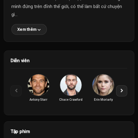
mình đứng trên đỉnh thế giới, có thể làm bất cứ chuyện
gì...
Xem thêm
Diễn viên
Antony Starr
Chace Crawford
Erin Moriarty
Jack Q
Tập phim