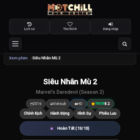
Lịch sử
Yêu thích
Đăng nhập
Xem phim
Siêu Nhân Mù 2
TRAILER
Siêu Nhân Mù 2
8.2
/10
Marvel's Daredevil (Season 2)
2016
Vietsub
HD
8.2
TMDB
Chính Kịch
Hành Động
Hình Sự
Phiêu Lưu
Hoàn Tất (13/13)