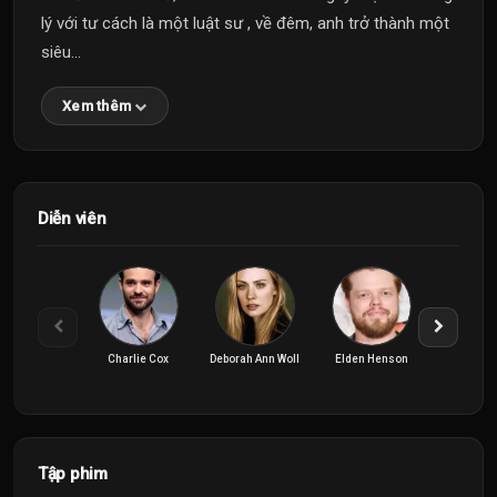
lý với tư cách là một luật sư , về đêm, anh trở thành một
siêu...
Xem thêm
Diễn viên
Charlie Cox
Deborah Ann Woll
Elden Henson
Jay A
Tập phim