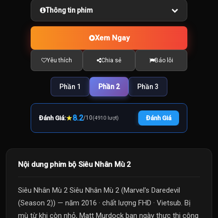
Thông tin phim
Xem Ngay
Yêu thích
Chia sẻ
Báo lỗi
Phần 1
Phần 2
Phần 3
★
8.2
Đánh Giá:
/
10
Đánh Giá
(4910 lượt)
Nội dung phim bộ Siêu Nhân Mù 2
Siêu Nhân Mù 2 Siêu Nhân Mù 2 (Marvel's Daredevil
(Season 2)) — năm 2016 · chất lượng FHD · Vietsub. Bị
mù từ khi còn nhỏ, Matt Murdock ban ngày thực thi công