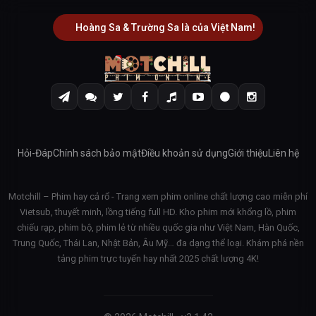
Hoàng Sa & Trường Sa là của Việt Nam!
Hỏi-Đáp
Chính sách bảo mật
Điều khoản sử dụng
Giới thiệu
Liên hệ
Motchill – Phim hay cả rổ - Trang xem phim online chất lượng cao miễn phí
Vietsub, thuyết minh, lồng tiếng full HD. Kho phim mới khổng lồ, phim
chiếu rạp, phim bộ, phim lẻ từ nhiều quốc gia như Việt Nam, Hàn Quốc,
Trung Quốc, Thái Lan, Nhật Bản, Âu Mỹ… đa dạng thể loại. Khám phá nền
tảng phim trực tuyến hay nhất 2025 chất lượng 4K!