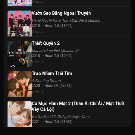
Vietsub
Vườn Sao Băng Ngoại Truyện
Hana Nochi Hare: HanaDan Next Season
2018
Hoàn Tất (11/11)
Vietsub
Thiết Quyền 2
Marvel's Iron Fist (Season 2)
2018
Hoàn Tất (10/10)
Vietsub
Trao Nhầm Trái Tim
A Fleeting Dream
2025
Hoàn tất (24/24)
Vietsub
Cá Mực Hầm Mật 2 (Thân Ái Chí Ái / Mật Thất
Vây Cá Lội)
Go Go Squid 2: Dt.Appledog's Time
2021
Hoàn Tất (38/38)
Thuyết Minh