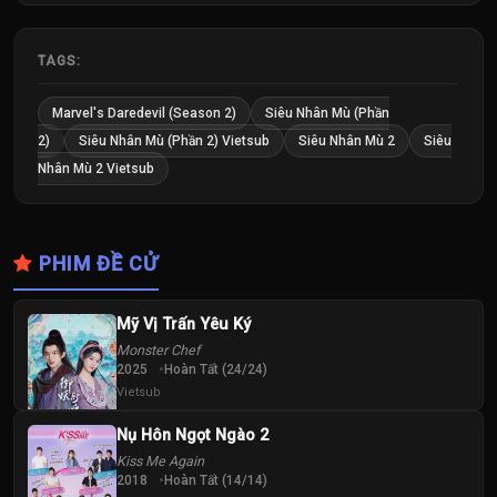
TAGS:
Marvel's Daredevil (Season 2)
Siêu Nhân Mù (Phần
2)
Siêu Nhân Mù (Phần 2) Vietsub
Siêu Nhân Mù 2
Siêu
Nhân Mù 2 Vietsub
PHIM ĐỀ CỬ
Mỹ Vị Trấn Yêu Ký
Monster Chef
2025
Hoàn Tất (24/24)
Vietsub
Nụ Hôn Ngọt Ngào 2
Kiss Me Again
2018
Hoàn Tất (14/14)