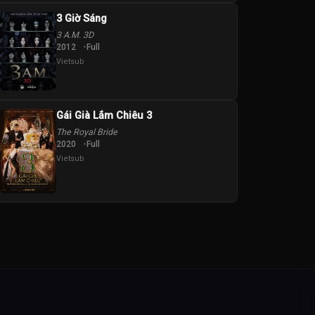
3 Giờ Sáng
3 A.M. 3D
2012
Full
Vietsub
Gái Già Lắm Chiêu 3
The Royal Bride
2020
Full
Vietsub