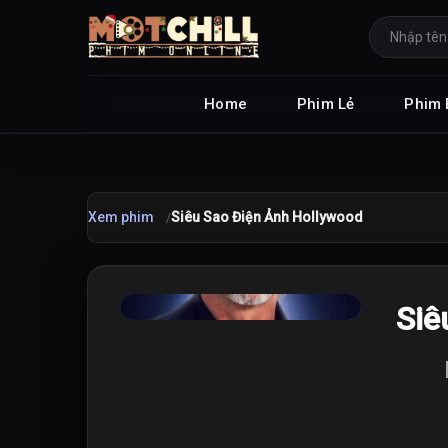
Home
Phim Lẻ
Phim 
Xem phim
Siêu Sao Điện Ảnh Hollywood
★
Siê
8.0
/10