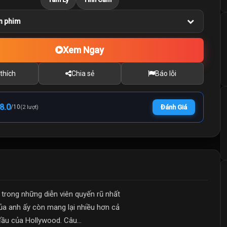
n phim
Xem Ngay
thích
Chia sẻ
Báo lỗi
8.0
/
10
Đánh Giá
(2 lượt)
trong những diễn viên quyến rũ nhất
ủa anh ấy còn mang lại nhiều hơn cả
đầu của Hollywood. Câu...