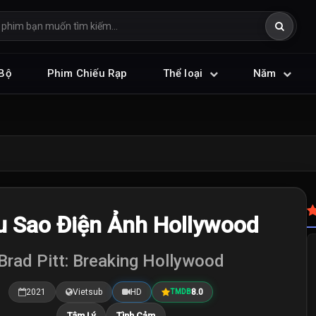
Bộ
Phim Chiếu Rạp
Thể loại
Năm
u Sao Điện Ảnh Hollywood
Brad Pitt: Breaking Hollywood
2021
Vietsub
HD
8.0
TMDB
Tâm Lý
Tình Cảm