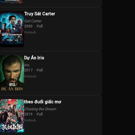
Truy Sát Carter
Get Carter
2000
Full
Vietsub
Dự Án Iris
Iris
2017
Full
Vietsub
theo đuổi giấc mơ
Chasing the Dream
2019
Full
Vietsub