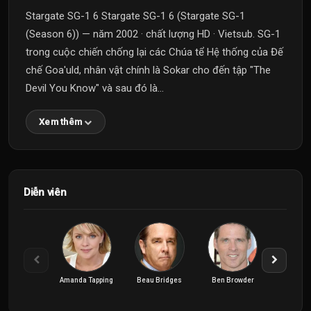
Stargate SG-1 6 Stargate SG-1 6 (Stargate SG-1
(Season 6)) — năm 2002 · chất lượng HD · Vietsub. SG-1
trong cuộc chiến chống lại các Chúa tể Hệ thống của Đế
chế Goa'uld, nhân vật chính là Sokar cho đến tập "The
Devil You Know" và sau đó là...
Xem thêm
Diễn viên
Amanda Tapping
Beau Bridges
Ben Browder
Christoph