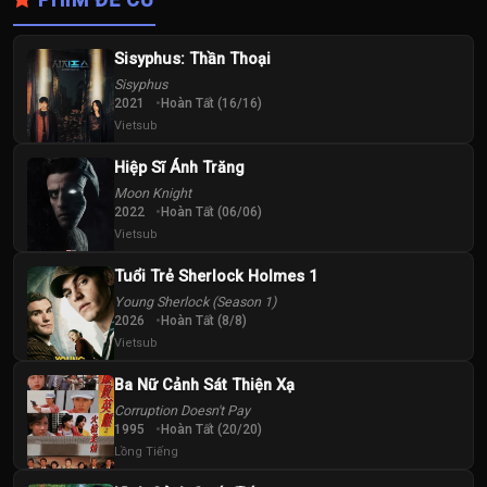
Sisyphus: Thần Thoại
Sisyphus
2021
Hoàn Tất (16/16)
Vietsub
Hiệp Sĩ Ánh Trăng
Moon Knight
2022
Hoàn Tất (06/06)
Vietsub
Tuổi Trẻ Sherlock Holmes 1
Young Sherlock (Season 1)
2026
Hoàn Tất (8/8)
Vietsub
Ba Nữ Cảnh Sát Thiện Xạ
Corruption Doesn't Pay
1995
Hoàn Tất (20/20)
Lồng Tiếng