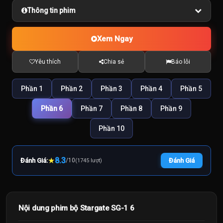
Thông tin phim
Xem Ngay
Yêu thích
Chia sẻ
Báo lỗi
Phần 1
Phần 2
Phần 3
Phần 4
Phần 5
Phần 6
Phần 7
Phần 8
Phần 9
Phần 10
★
8.3
Đánh Giá:
/
10
Đánh Giá
(1745 lượt)
Nội dung phim bộ Stargate SG-1 6