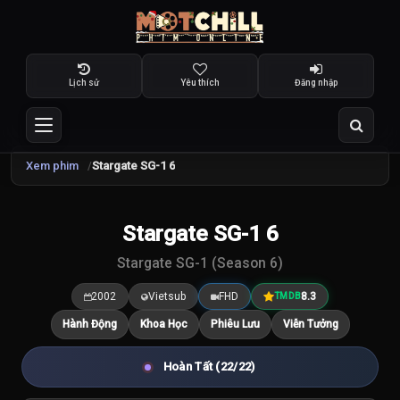
Lịch sử
Yêu thích
Đăng nhập
Xem phim
Stargate SG-1 6
TRAILER
Stargate SG-1 6
8.3
/10
Stargate SG-1 (Season 6)
2002
Vietsub
FHD
8.3
TMDB
Hành Động
Khoa Học
Phiêu Lưu
Viễn Tưởng
Hoàn Tất (22/22)