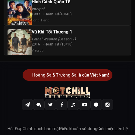
Hình Cảnh Quốc Tế
Interpol
1997
Hoàn Tất(40/40)
Lồng Tiếng
Vũ Khí Tối Thượng 1
Lethal Weapon (Season 1)
2016
Hoàn Tất (10/10)
Vietsub
Hoàng Sa & Trường Sa là của Việt Nam!
Hỏi-Đáp
Chính sách bảo mật
Điều khoản sử dụng
Giới thiệu
Liên hệ