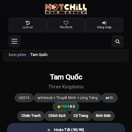
Lịch sử
Yêu thích
Đăng nhập
Xem phim
Tam Quốc
TRAILER
Tam Quốc
8.0
/10
Three Kingdoms
2010
Vietsub + Thuyết Minh + Lồng Tiếng
HD
8.0
TMDB
Chiến Tranh
Chính Kịch
Cổ Trang
Kinh Điển
Hoàn Tất (95/95)