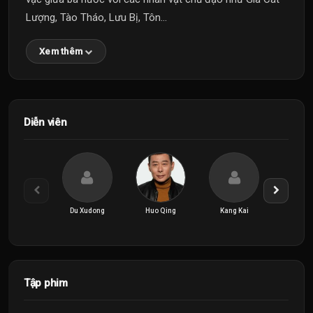
Lượng, Tào Tháo, Lưu Bị, Tôn...
Xem thêm
Diễn viên
Du Xudong
Huo Qing
Kang Kai
Kang Q
Tập phim