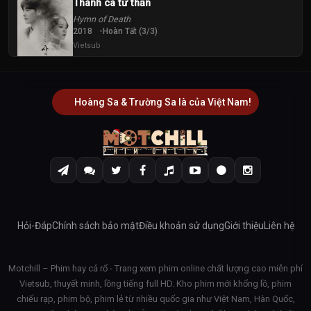
Thánh ca tử thần
58
59
60
Tập
Tập
Tập
Hymn of Death
2018
Hoàn Tất (3/3)
Vietsub
61
62
63
Tập
Tập
Tập
64
Hoàng Sa & Trường Sa là của Việt Nam!
65
66
Tập
Tập
Tập
67
68
69
Tập
Tập
Tập
70
71
72
Tập
Tập
Tập
Hỏi-Đáp
Chính sách bảo mật
Điều khoản sử dụng
Giới thiệu
Liên hệ
73
74
75
Tập
Tập
Tập
Motchill – Phim hay cả rổ - Trang xem phim online chất lượng cao miễn phí
Vietsub, thuyết minh, lồng tiếng full HD. Kho phim mới khổng lồ, phim
76
77
78
chiếu rạp, phim bộ, phim lẻ từ nhiều quốc gia như Việt Nam, Hàn Quốc,
Tập
Tập
Tập