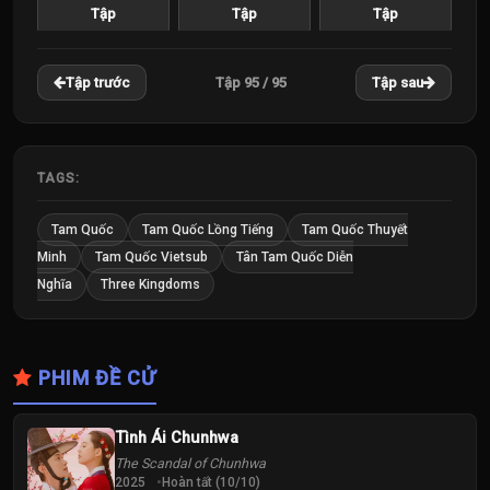
Tập
Tập
Tập
22
23
24
Tập 95 / 95
Tập trước
Tập sau
Tập
Tập
Tập
25
26
27
Tập
Tập
Tập
TAGS:
28
29
30
Tam Quốc
Tam Quốc Lồng Tiếng
Tam Quốc Thuyết
Tập
Tập
Tập
Minh
Tam Quốc Vietsub
Tân Tam Quốc Diễn
Nghĩa
Three Kingdoms
31
32
33
Tập
Tập
Tập
PHIM ĐỀ CỬ
34
35
36
Tập
Tập
Tập
Tình Ái Chunhwa
37
38
39
The Scandal of Chunhwa
Tập
Tập
Tập
2025
Hoàn tất (10/10)