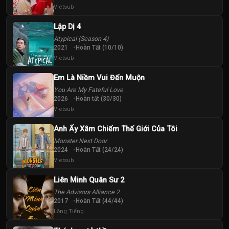
Vietsub
40
41
42
Lập Dị 4
Tập
Tập
Tập
Atypical (Season 4)
2021
Hoàn Tất (10/10)
43
44
45
Vietsub
Tập
Tập
Tập
Em Là Niềm Vui Đến Muộn
46
47
48
You Are My Fateful Love
2026
Hoàn tất (30/30)
Tập
Tập
Tập
Vietsub
49
50
51
Anh Ấy Xâm Chiếm Thế Giới Của Tôi
Tập
Tập
Tập
Monster Next Door
2024
Hoàn Tất (24/24)
52
Vietsub
53
54
Tập
Tập
Tập
Liên Minh Quân Sư 2
The Advisors Alliance 2
55
56
57
2017
Hoàn Tất (44/44)
Tập
Tập
Tập
Lồng Tiếng