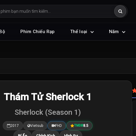
Bộ
Phim Chiếu Rạp
Thể loại
Năm
Thám Tử Sherlock 1
Sherlock (Season 1)
2017
Vietsub
FHD
8.5
TMDB
Bí Ẩn
Chính Kịch
Hình Sự