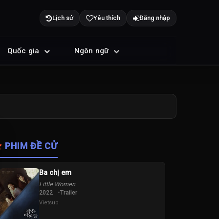
Lịch sử
Yêu thích
Đăng nhập
Quốc gia
Ngôn ngữ
PHIM ĐỀ CỬ
Ba chị em
Little Women
2022
Trailer
Vietsub