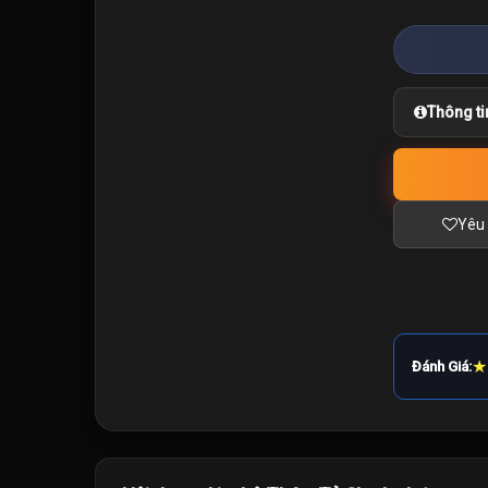
Thông ti
Yêu 
★
Đánh Giá: