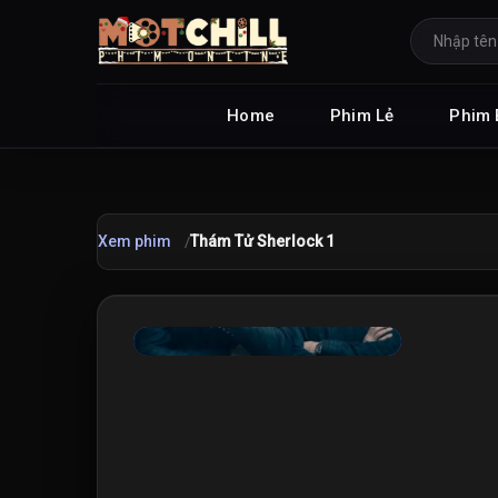
Home
Phim Lẻ
Phim 
Xem phim
Thám Tử Sherlock 1
★
8.5
/10