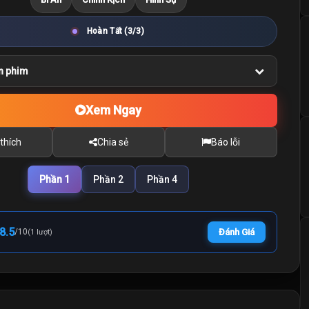
Hoàn Tất (3/3)
n phim
Xem Ngay
thích
Chia sẻ
Báo lỗi
Phần 1
Phần 2
Phần 4
8.5
/
10
Đánh Giá
(1 lượt)