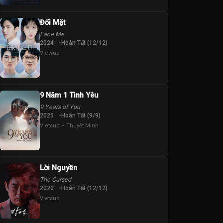
Đối Mặt
Face Me
2024
Hoàn Tất (12/12)
Vietsub
9 Năm 1 Tình Yêu
9 Years of You
2025
Hoàn Tất (9/9)
Vietsub + Thuyết Minh
Lời Nguyền
The Cursed
2020
Hoàn Tất (12/12)
Vietsub