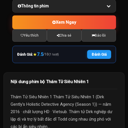
Thông tin phim
Xem Ngay
Yêu thích
Chia sẻ
Báo lỗi
★
7.5
Đánh Giá:
/
10
Đánh Giá
(1 lượt)
Nội dung phim bộ Thám Tử Siêu Nhiên 1
Thám Tử Siêu Nhiên 1 Thám Tử Siêu Nhiên 1 (Dirk
Gently's Holistic Detective Agency (Season 1)) — năm
2016 · chất lượng HD · Vietsub. Thám tử Dirk nghiệp dư
lập dị và trợ lý bất đắc dĩ Todd cùng nhau ứng phó với
các bí ẩn siêu nhiên...