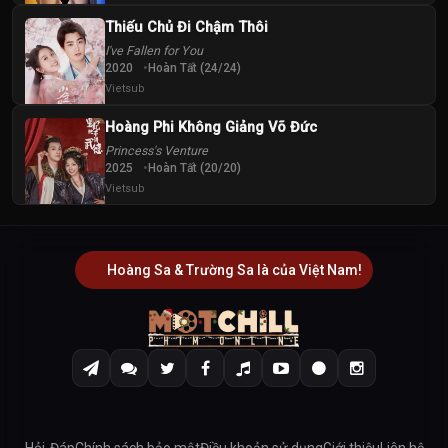
Thiếu Chủ Đi Chậm Thôi
I've Fallen for You
2020
Hoàn Tất (24/24)
Vietsub
Hoàng Phi Không Giảng Võ Đức
Princess's Venture
2025
Hoàn Tất (20/20)
Vietsub
Hoàng Sa & Trường Sa là của Việt Nam!
Hỏi-Đáp
Chính sách bảo mật
Điều khoản sử dụng
Giới thiệu
Liên hệ