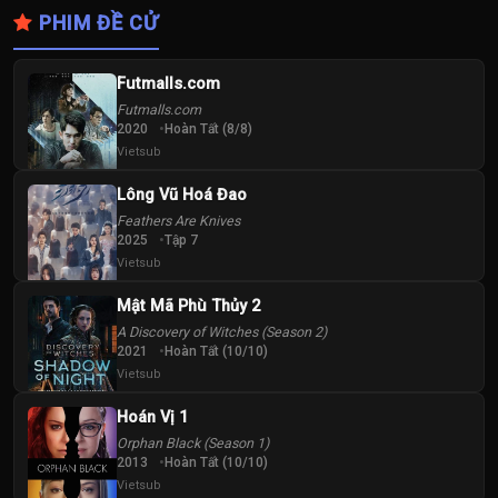
PHIM ĐỀ CỬ
Futmalls.com
Futmalls.com
2020
Hoàn Tất (8/8)
Vietsub
Lông Vũ Hoá Đao
Feathers Are Knives
2025
Tập 7
Vietsub
Mật Mã Phù Thủy 2
A Discovery of Witches (Season 2)
2021
Hoàn Tất (10/10)
Vietsub
Hoán Vị 1
Orphan Black (Season 1)
2013
Hoàn Tất (10/10)
Vietsub