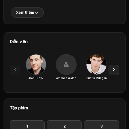
Xem thêm
Diễn viên
Alan Tudyk
Amanda Walsh
Dustin Milligan
Elijah
Tập phim
1
2
3