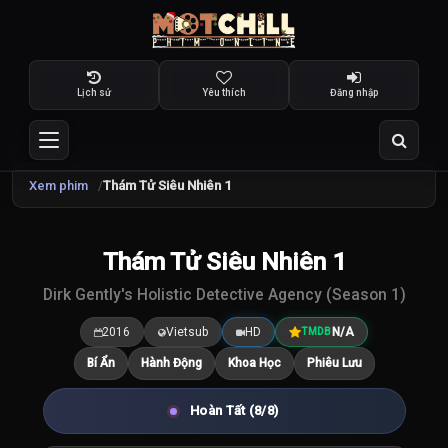
Lịch sử
Yêu thích
Đăng nhập
Xem phim
Thám Tử Siêu Nhiên 1
Thám Tử Siêu Nhiên 1
7.5
/10
Dirk Gently's Holistic Detective Agency (Season 1)
2016
Vietsub
HD
N/A
TMDB
Bí Ẩn
Hành Động
Khoa Học
Phiêu Lưu
Hoàn Tất (8/8)