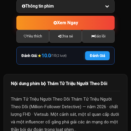
Thông tin phim
Xem Ngay
Yêu thích
Chia sẻ
Báo lỗi
★
10.0
Đánh Giá:
/
10
Đánh Giá
(2 lượt)
Nội dung phim bộ Thám Tử Triệu Người Theo Dõi
Thám Tử Triệu Người Theo Dõi Thám Tử Triệu Người
Theo Dõi (Million-Follower Detective) — năm 2026 · chất
lượng FHD · Vietsub. Một cảnh sát, một sĩ quan cấp dưới
và một influencer cố gắng phá giải các án mạng do một
thầy bói dự đoán trong loạt phim...