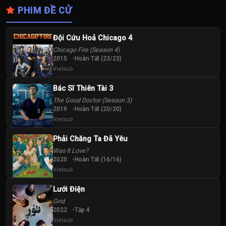
PHIM ĐỀ CỬ
Đội Cứu Hoả Chicago 4
Chicago Fire (Season 4)
2015
Hoàn Tất (23/23)
Vietsub
Bác Sĩ Thiên Tài 3
The Good Doctor (Season 3)
2019
Hoàn Tất (20/20)
Vietsub
Phải Chăng Ta Đã Yêu
Was It Love?
2020
Hoàn Tất (16/16)
Vietsub
Lưới Điện
Grid
2022
Tập 4
Vietsub