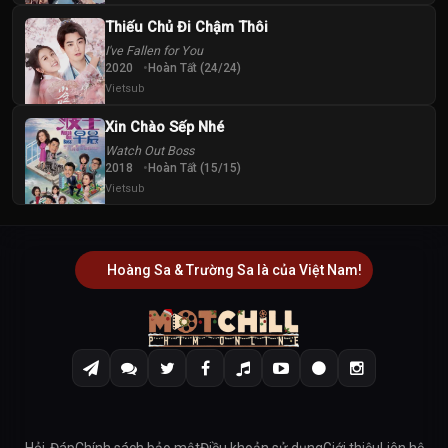
Thiếu Chủ Đi Chậm Thôi
I've Fallen for You
2020
Hoàn Tất (24/24)
Vietsub
Xin Chào Sếp Nhé
Watch Out Boss
2018
Hoàn Tất (15/15)
Vietsub
Hoàng Sa & Trường Sa là của Việt Nam!
Hỏi-Đáp
Chính sách bảo mật
Điều khoản sử dụng
Giới thiệu
Liên hệ