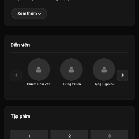
Xem thêm
Diễn viên
Chiêm Hoài Vân
Dương Ý Hiên
Hạng Tiệp Như
Lâu Tuấ
Tập phim
1
2
3