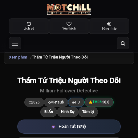
Lịch sử
Yêu thích
Đăng nhập
Xem phim
Thám Tử Triệu Người Theo Dõi
TRAILER
Thám Tử Triệu Người Theo Dõi
10.0
/10
Million-Follower Detective
2026
Vietsub
HD
10.0
TMDB
Bí Ẩn
Hình Sự
Tâm Lý
Hoàn Tất (8/8)