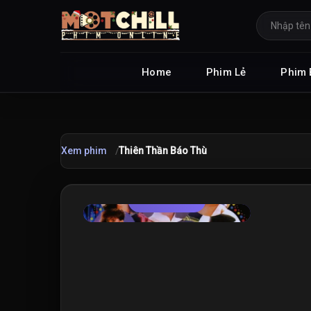
Home
Phim Lẻ
Phim 
Xem phim
Thiên Thần Báo Thù
TRAILER
★
7.5
/10