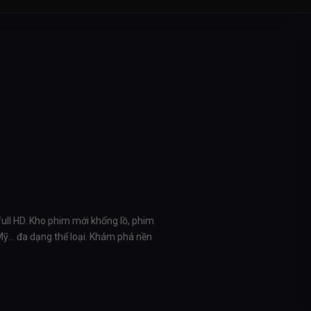
full HD. Kho phim mới khổng lồ, phim
 Mỹ… đa dạng thể loại. Khám phá nền