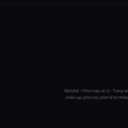
Motchill – Phim hay cả rổ - Trang x
chiếu rạp, phim bộ, phim lẻ từ nhi