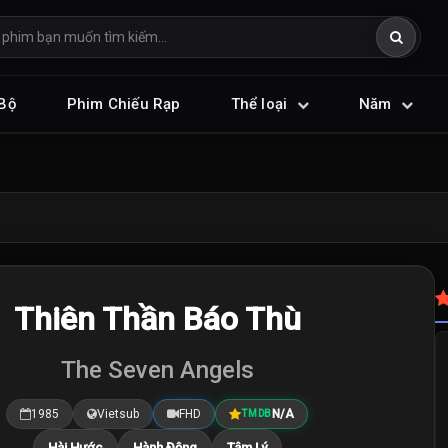
Bộ
Phim Chiếu Rạp
Thể loại
Năm
Thiên Thần Báo Thù
The Seven Angels
1985
Vietsub
FHD
N/A
TMDB
Hài Hước
Hành Động
Tâm Lý