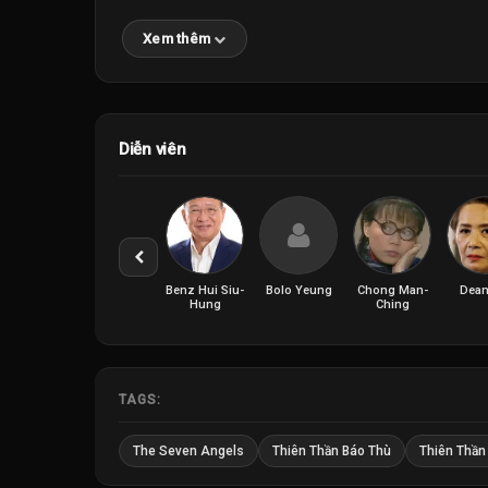
Xem thêm
Diễn viên
Benz Hui Siu-
Bolo Yeung
Chong Man-
Dean
Hung
Ching
TAGS:
The Seven Angels
Thiên Thần Báo Thù
Thiên Thần