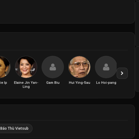
ie Ip
Elaine Jin Yan-
Gam Biu
Hui Ying-Sau
Lo Hoi-pang
Meg Lam K
Ling
Ming
 Báo Thù Vietsub