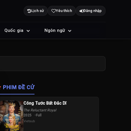
Lịch sử
Yêu thích
Đăng nhập
Quốc gia
Ngôn ngữ
PHIM ĐỀ CỬ
Công Tước Bất Đắc Dĩ
The Reluctant Royal
2025
Full
Vietsub