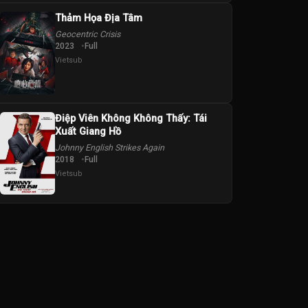
Thảm Họa Địa Tâm
Geocentric Crisis
2023
Full
Vietsub
Điệp Viên Không Không Thấy: Tái
Xuất Giang Hồ
Johnny English Strikes Again
2018
Full
Vietsub
in-
Richard Ng
Roy Cheung
Tsang Kwok-Chi
Walter Tso Tat-
Yu Chi-Ming
Man-Tat
Yiu-Yeung
Wah