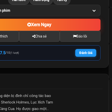
n phim
Xem Ngay
thích
Chia sẻ
Báo lỗi
7.5
/
10
Đánh Giá
(1 lượt)
 diện bị đình chỉ công tác bao
, Sherlock Holmes, Lục Xích Tam
Càng Cua. Họ được giao một...