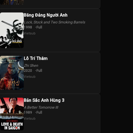
Băng Đảng Người Anh
Lock, Stock and Two Smoking Barrels
1998
Full
Vietsub
Lỗ Trí Thâm
Zhi Shen
2020
Full
Vietsub
Bản Sắc Anh Hùng 3
A Better Tomorrow III
1989
Full
Vietsub