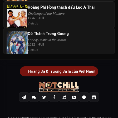
Hoàng Phi Hồng thách đấu Lục A Thái
Challenge of the Masters
1976
Full
Vietsub
Cô Thành Trong Gương
Lonely Castle in the Mirror
2022
Full
Vietsub
Hoàng Sa & Trường Sa là của Việt Nam!