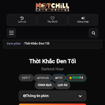
Lịch sử
Yêu thích
Đăng nhập
Xem phim
Thời Khắc Đen Tối
Thời Khắc Đen Tối
7.4
/10
Darkest Hour
2017
Vietsub
FHD
7.4
TMDB
Chính Kịch
Lịch Sử
Thông tin phim