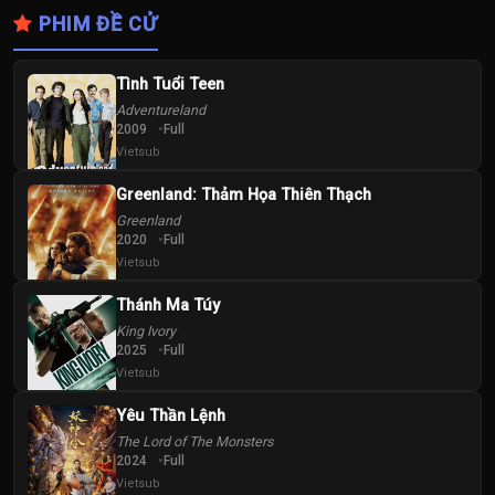
PHIM ĐỀ CỬ
Tình Tuổi Teen
Adventureland
2009
Full
Vietsub
Greenland: Thảm Họa Thiên Thạch
Greenland
2020
Full
Vietsub
Thánh Ma Túy
King Ivory
2025
Full
Vietsub
Yêu Thần Lệnh
The Lord of The Monsters
2024
Full
Vietsub