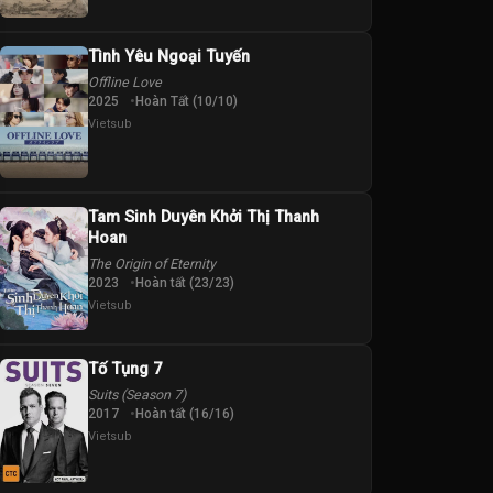
Tình Yêu Ngoại Tuyến
Offline Love
2025
Hoàn Tất (10/10)
Vietsub
Tam Sinh Duyên Khởi Thị Thanh
Hoan
The Origin of Eternity
2023
Hoàn tất (23/23)
Vietsub
Tố Tụng 7
Suits (Season 7)
2017
Hoàn tất (16/16)
Vietsub