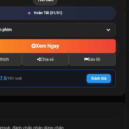
Hoàn Tất (31/31)
n phim
Xem Ngay
thích
Chia sẻ
Báo lỗi
7.5
/
10
Đánh Giá
(1 lượt)
ietsub. đành chấp nhận dừng chân