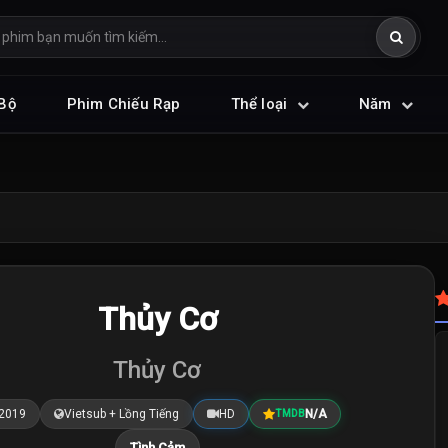
Bộ
Phim Chiếu Rạp
Thể loại
Năm
Thủy Cơ
Thủy Cơ
2019
Vietsub + Lồng Tiếng
HD
N/A
TMDB
Tình Cảm