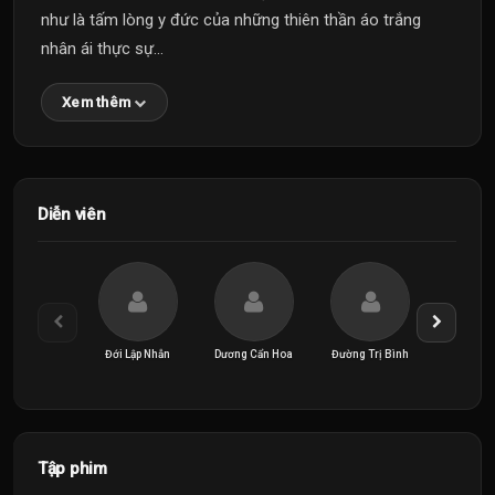
như là tấm lòng y đức của những thiên thần áo trắng
nhân ái thực sự...
Xem thêm
Diễn viên
Đới Lập Nhẫn
Dương Cẩn Hoa
Đường Trị Bình
Hứa A
Tập phim