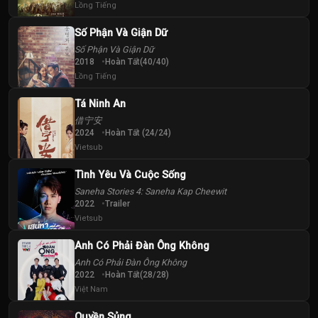
Tập
Tập
Tập
Lồng Tiếng
Số Phận Và Giận Dữ
Số Phận Và Giận Dữ
2018
Hoàn Tất(40/40)
Lồng Tiếng
Tá Ninh An
借宁安
2024
Hoàn Tất (24/24)
Vietsub
Tình Yêu Và Cuộc Sống
Saneha Stories 4: Saneha Kap Cheewit
2022
Trailer
Vietsub
Anh Có Phải Đàn Ông Không
Anh Có Phải Đàn Ông Không
2022
Hoàn Tất(28/28)
Việt Nam
Quyền Sủng