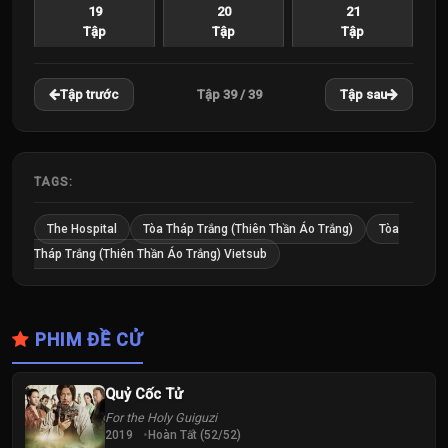
19
20
21
Tập
Tập
Tập
22
23
24
Tập 39 / 39
Tập trước
Tập sau
Tập
Tập
Tập
25
26
27
Tập
Tập
Tập
TAGS:
28
29
30
The Hospital
Tòa Tháp Trắng (Thiên Thần Áo Trắng)
Tòa
Tập
Tập
Tập
Tháp Trắng (Thiên Thần Áo Trắng) Vietsub
31
32
33
Tập
Tập
Tập
PHIM ĐỀ CỬ
34
35
36
Tập
Tập
Tập
Quỷ Cốc Tử
For the Holy Guiguzi
37
38
39
2019
Hoàn Tất (52/52)