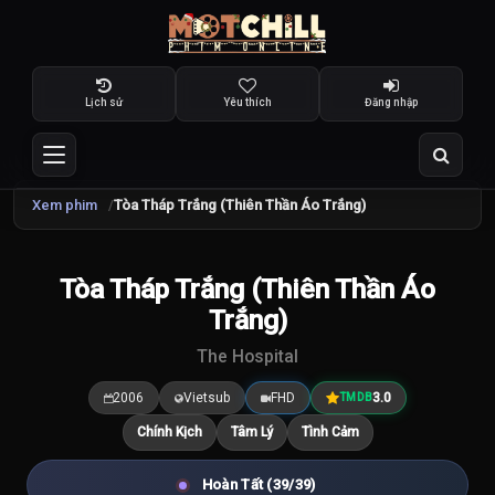
Lịch sử
Yêu thích
Đăng nhập
Xem phim
Tòa Tháp Trắng (Thiên Thần Áo Trắng)
TRAILER
Tòa Tháp Trắng (Thiên Thần Áo
3.0
/10
Trắng)
The Hospital
2006
Vietsub
FHD
3.0
TMDB
Chính Kịch
Tâm Lý
Tình Cảm
Hoàn Tất (39/39)