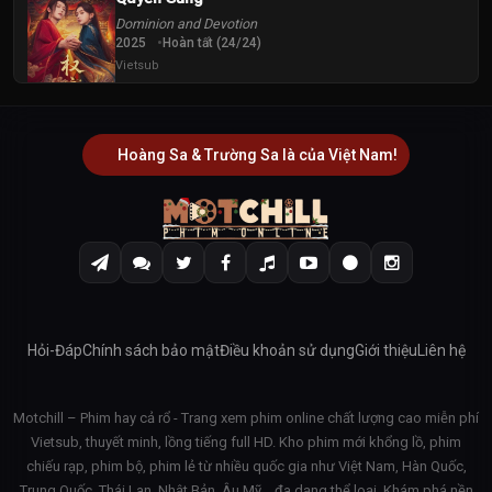
Dominion and Devotion
2025
Hoàn tất (24/24)
Vietsub
Hoàng Sa & Trường Sa là của Việt Nam!
Hỏi-Đáp
Chính sách bảo mật
Điều khoản sử dụng
Giới thiệu
Liên hệ
Motchill – Phim hay cả rổ - Trang xem phim online chất lượng cao miễn phí
Vietsub, thuyết minh, lồng tiếng full HD. Kho phim mới khổng lồ, phim
chiếu rạp, phim bộ, phim lẻ từ nhiều quốc gia như Việt Nam, Hàn Quốc,
Trung Quốc, Thái Lan, Nhật Bản, Âu Mỹ… đa dạng thể loại. Khám phá nền