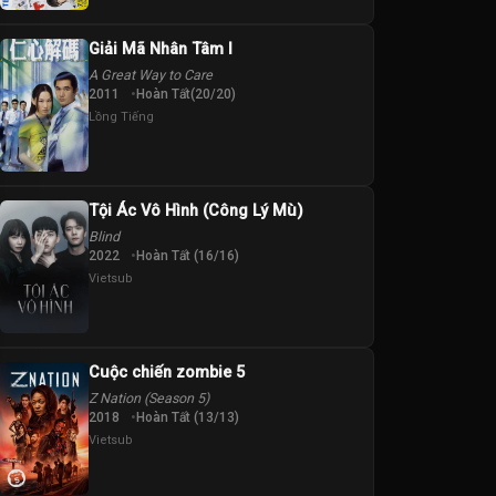
Giải Mã Nhân Tâm I
A Great Way to Care
2011
Hoàn Tất(20/20)
Lồng Tiếng
Tội Ác Vô Hình (Công Lý Mù)
Blind
2022
Hoàn Tất (16/16)
Vietsub
Cuộc chiến zombie 5
Z Nation (Season 5)
2018
Hoàn Tất (13/13)
Vietsub