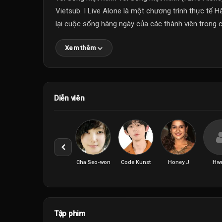
Vietsub. I Live Alone là một chương trình thực tế H
lại cuộc sống hàng ngày của các thành viên trong câ
Xem thêm
Diễn viên
Cha Seo-won
Code Kunst
Honey J
Hw
Tập phim