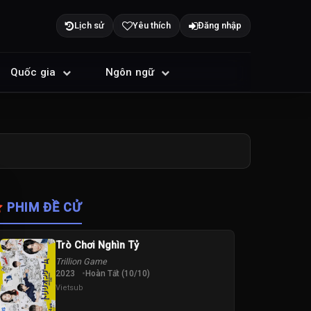
Lịch sử
Yêu thích
Đăng nhập
Quốc gia
Ngôn ngữ
PHIM ĐỀ CỬ
Trò Chơi Nghìn Tỷ
Trillion Game
2023
Hoàn Tất (10/10)
Vietsub