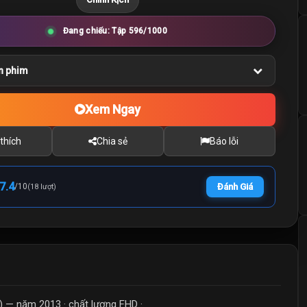
Đang chiếu: Tập 596/1000
n phim
Xem Ngay
thích
Chia sẻ
Báo lỗi
7.4
/
10
Đánh Giá
(18 lượt)
) — năm 2013 · chất lượng FHD ·