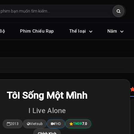
Bộ
Phim Chiếu Rạp
Thể loại
Năm
Tôi Sống Một Mình
I Live Alone
2013
Vietsub
FHD
7.0
TMDB
Chính Kịch