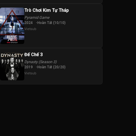
Trò Chơi Kim Tự Tháp
Pyramid Game
2024
Hoàn Tất (10/10)
Vietsub
Đế Chế 3
Dynasty (Season 3)
2019
Hoàn Tất (20/20)
Vietsub
Woo
Lee Ju-seung
Park Na-rae