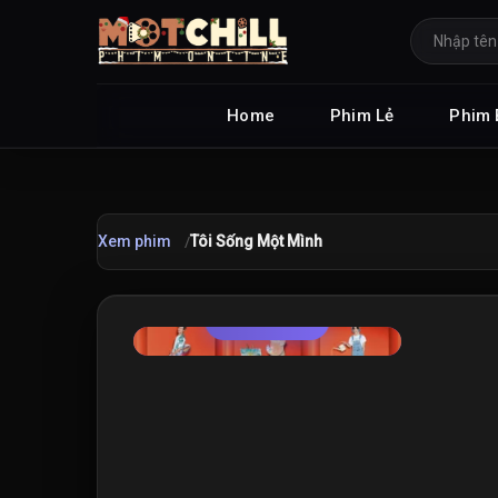
Home
Phim Lẻ
Phim 
Xem phim
Tôi Sống Một Mình
TRAILER
★
7.4
/10