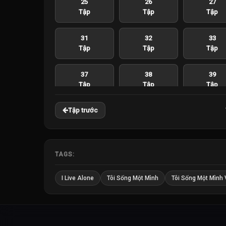
25
26
27
Tập
Tập
Tập
31
32
33
Tập
Tập
Tập
37
38
39
Tập
Tập
Tập
Tập trước
43
44
45
Tập
Tập
Tập
49
50
51
TAGS:
Tập
Tập
Tập
I Live Alone
Tôi Sống Một Mình
Tôi Sống Một Mình 
55
56
57
Tập
Tập
Tập
61
62
63