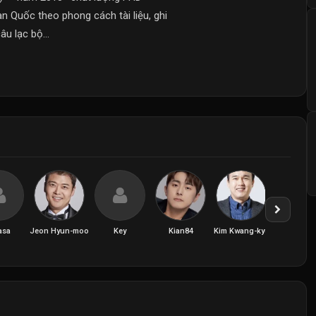
àn Quốc theo phong cách tài liệu, ghi
u lạc bộ...
asa
Jeon Hyun-moo
Key
Kian84
Kim Kwang-kyu
Lee Jang 