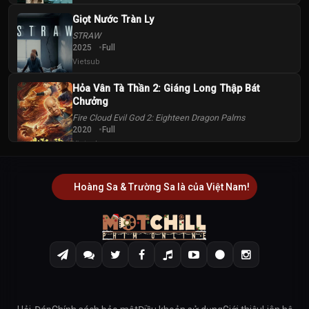
Giọt Nước Tràn Ly
STRAW
2025
Full
Vietsub
Hỏa Vân Tà Thần 2: Giáng Long Thập Bát
Chưởng
Fire Cloud Evil God 2: Eighteen Dragon Palms
2020
Full
Vietsub
Hoàng Sa & Trường Sa là của Việt Nam!