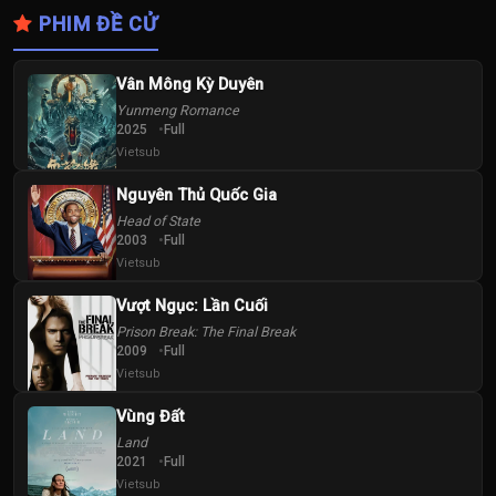
PHIM ĐỀ CỬ
Vân Mông Kỳ Duyên
Yunmeng Romance
2025
Full
Vietsub
Nguyên Thủ Quốc Gia
Head of State
2003
Full
Vietsub
Vượt Ngục: Lần Cuối
Prison Break: The Final Break
2009
Full
Vietsub
Vùng Đất
Land
2021
Full
Vietsub