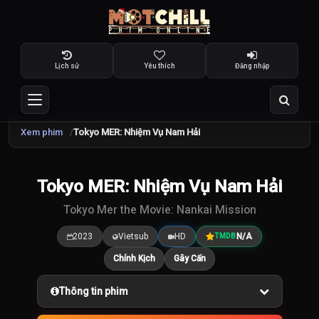
Lịch sử
Yêu thích
Đăng nhập
Xem phim
Tokyo MER: Nhiệm Vụ Nam Hải
Tokyo MER: Nhiệm Vụ Nam Hải
7.5
/10
Tokyo Mer the Movie: Nankai Mission
2023
Vietsub
HD
N/A
TMDB
Chính Kịch
Gây Cấn
Thông tin phim