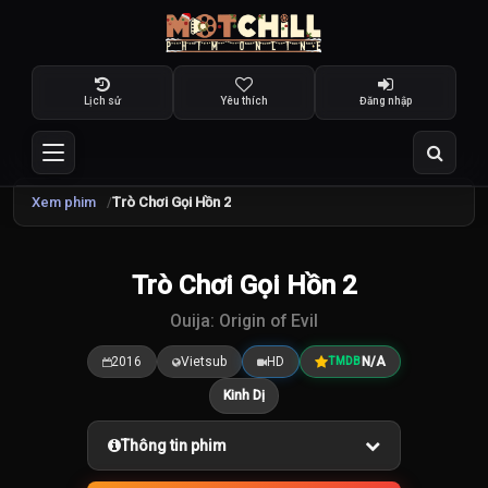
Lịch sử
Yêu thích
Đăng nhập
Xem phim
Trò Chơi Gọi Hồn 2
Trò Chơi Gọi Hồn 2
7.5
/10
Ouija: Origin of Evil
2016
Vietsub
HD
N/A
TMDB
Kinh Dị
Thông tin phim