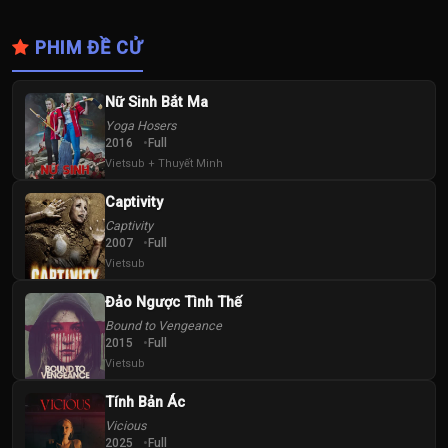
PHIM ĐỀ CỬ
Nữ Sinh Bắt Ma
Yoga Hosers
2016
Full
Vietsub + Thuyết Minh
Captivity
Captivity
2007
Full
Vietsub
Đảo Ngược Tình Thế
Bound to Vengeance
2015
Full
Vietsub
Tính Bản Ác
Vicious
2025
Full