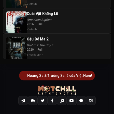
Vietsub
Quái Vật Khổng Lồ
American Bigfoot
2016
Full
Vietsub
Cậu Bé Ma 2
Brahms: The Boy II
2020
Full
Thuyết Minh
Hoàng Sa & Trường Sa là của Việt Nam!