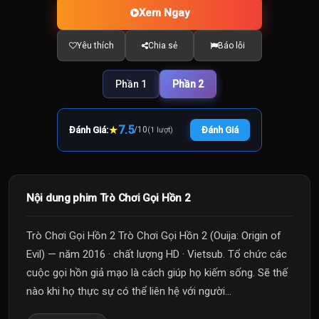
Xem Ngay
Yêu thích
Chia sẻ
Báo lỗi
Phần 1
Phần 2
★
7.5
Đánh Giá:
/
10
Đánh Giá
(1 lượt)
Nội dung phim Trò Chơi Gọi Hồn 2
Trò Chơi Gọi Hồn 2 Trò Chơi Gọi Hồn 2 (Ouija: Origin of
Evil) — năm 2016 · chất lượng HD · Vietsub. Tổ chức các
cuộc gọi hồn giả mạo là cách giúp họ kiếm sống. Sẽ thế
nào khi họ thực sự có thể liên hệ với người...