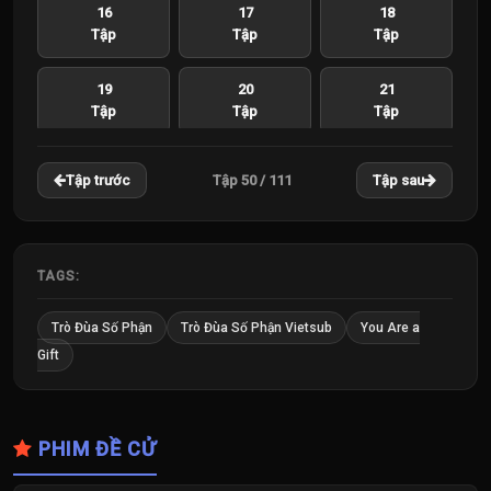
16
17
18
Tập
Tập
Tập
19
20
21
Tập
Tập
Tập
22
23
24
Tập 50 / 111
Tập trước
Tập sau
Tập
Tập
Tập
25
26
27
Tập
Tập
Tập
TAGS:
28
29
30
Trò Đùa Số Phận
Trò Đùa Số Phận Vietsub
You Are a
Tập
Tập
Tập
Gift
31
32
33
Tập
Tập
Tập
PHIM ĐỀ CỬ
34
35
36