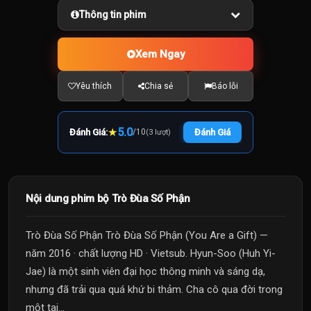
Thông tin phim
Xem Ngay
Yêu thích
Chia sẻ
Báo lỗi
★
5.0
Đánh Giá:
/
10
Đánh Giá
(3 lượt)
Nội dung phim bộ Trò Đùa Số Phận
Trò Đùa Số Phận Trò Đùa Số Phận (You Are a Gift) —
năm 2016 · chất lượng HD · Vietsub. Hyun-Soo (Huh Yi-
Jae) là một sinh viên đại học thông minh và sáng dạ,
nhưng đã trải qua quá khứ bi thảm. Cha cô qua đời trong
một tai...