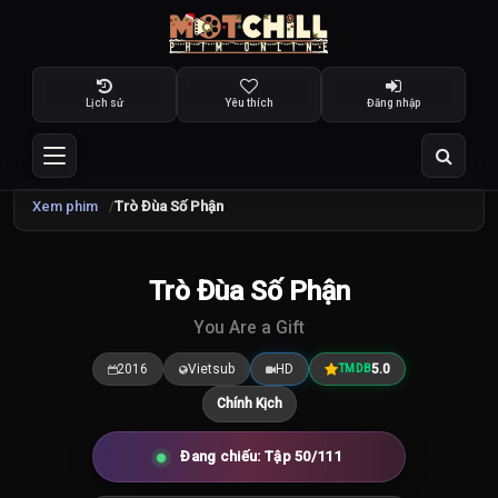
Lịch sử
Yêu thích
Đăng nhập
Xem phim
Trò Đùa Số Phận
Trò Đùa Số Phận
5.0
/10
You Are a Gift
2016
Vietsub
HD
5.0
TMDB
Chính Kịch
Đang chiếu: Tập 50/111