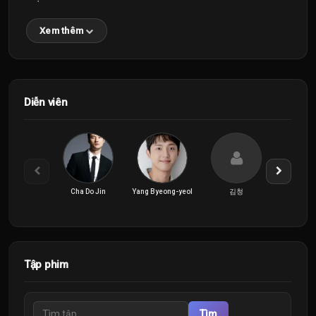
Xem thêm
Diễn viên
Cha Do Jin
Yang Byeong-yeol
김청
사미
Tập phim
Tìm