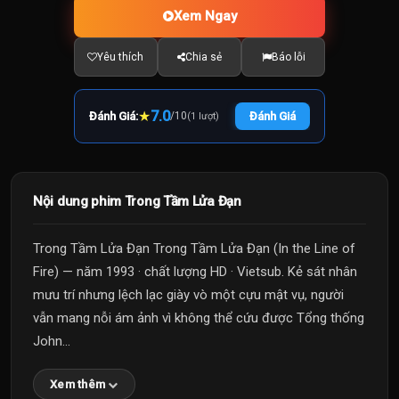
Xem Ngay
Yêu thích
Chia sẻ
Báo lỗi
★
7.0
Đánh Giá:
/
10
Đánh Giá
(1 lượt)
Nội dung phim Trong Tầm Lửa Đạn
Trong Tầm Lửa Đạn Trong Tầm Lửa Đạn (In the Line of
Fire) — năm 1993 · chất lượng HD · Vietsub. Kẻ sát nhân
mưu trí nhưng lệch lạc giày vò một cựu mật vụ, người
vẫn mang nỗi ám ảnh vì không thể cứu được Tổng thống
John...
Xem thêm