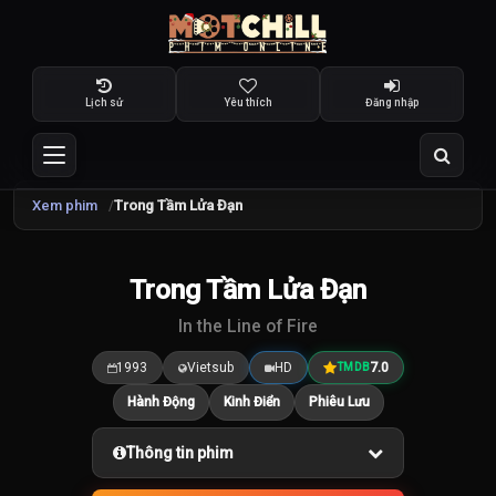
Lịch sử
Yêu thích
Đăng nhập
Xem phim
Trong Tầm Lửa Đạn
Trong Tầm Lửa Đạn
7.0
/10
In the Line of Fire
1993
Vietsub
HD
7.0
TMDB
Hành Động
Kinh Điển
Phiêu Lưu
Thông tin phim