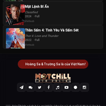
Mật Lệnh Bí Ẩn
Classified
2024
Full
Vietsub
Thần Sấm 4: Tình Yêu Và Sấm Sét
Thor 4: Love and Thunder
2022
Full
Vietsub
Hoàng Sa & Trường Sa là của Việt Nam!