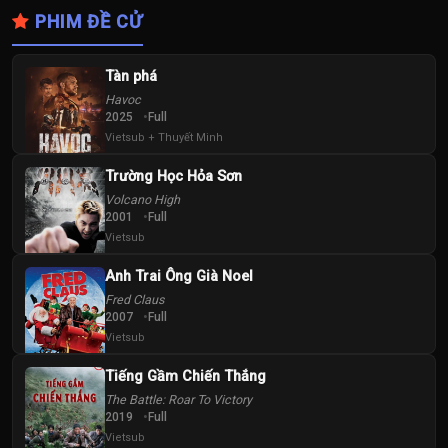
PHIM ĐỀ CỬ
Tàn phá
Havoc
2025
Full
Vietsub + Thuyết Minh
Trường Học Hỏa Sơn
Volcano High
2001
Full
Vietsub
Anh Trai Ông Già Noel
Fred Claus
2007
Full
Vietsub
Tiếng Gầm Chiến Thắng
The Battle: Roar To Victory
2019
Full
Vietsub