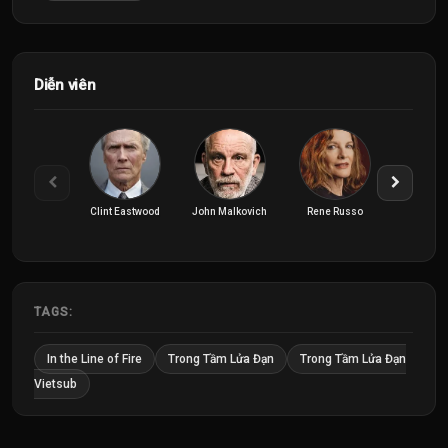
Diễn viên
Clint Eastwood
John Malkovich
Rene Russo
TAGS:
In the Line of Fire
Trong Tầm Lửa Đạn
Trong Tầm Lửa Đạn
Vietsub