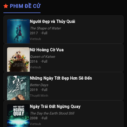
PHIM ĐỀ CỬ
Người Đẹp và Thủy Quái
The Shape of Water
2017
Full
Vietsub
Nữ Hoàng Cờ Vua
Queen of Katwe
2016
Full
Vietsub
Những Ngày Tốt Đẹp Hơn Sẽ Đến
Better Days
2019
Full
Thuyết Minh
Ngày Trái Đất Ngừng Quay
The Day the Earth Stood Still
2008
Full
Vietsub