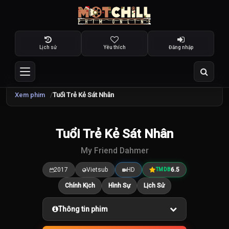
Lịch sử
Yêu thích
Đăng nhập
Xem phim
Tuổi Trẻ Kẻ Sát Nhân
TRAILER
Tuổi Trẻ Kẻ Sát Nhân
6.5
/10
My Friend Dahmer
2017
Vietsub
HD
6.5
TMDB
Chính Kịch
Hình Sự
Lịch Sử
Thông tin phim