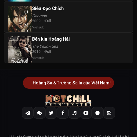
Siêu Đạo Chích
Goemon
2009
Full
Vietsub
Bên kia Hoàng Hải
The Yellow Sea
2010
Full
Vietsub
Hoàng Sa & Trường Sa là của Việt Nam!