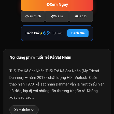
Xem Ngay
Yêu thích
Chia sẻ
Báo lỗi
★
6.5
Đánh Giá:
/
10
Đánh Giá
(1 lượt)
Nội dung phim Tuổi Trẻ Kẻ Sát Nhân
Tuổi Trẻ Kẻ Sát Nhân Tuổi Trẻ Kẻ Sát Nhân (My Friend
Dahmer) — năm 2017 · chất lượng HD · Vietsub. Cuối
thập niên 1970, kẻ sát nhân Dahmer vẫn là một thiếu niên
cô độc, lập dị với những tổn thương từ gốc rễ. Không
xoáy sâu vào...
Xem thêm