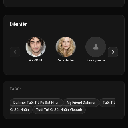
Diễn viên
Alex Wolff
Anne Heche
Ben Zgorecki
Brady M.
TAGS:
Dahmer Tuổi Trẻ Kẻ Sát Nhân
My Friend Dahmer
Tuổi Trẻ
Kẻ Sát Nhân
Tuổi Trẻ Kẻ Sát Nhân Vietsub