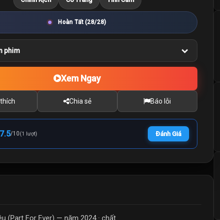
Hoàn Tất (28/28)
n phim
Xem Ngay
thích
Chia sẻ
Báo lỗi
7.5
/
10
Đánh Giá
(1 lượt)
 (Part For Ever) — năm 2024 · chất