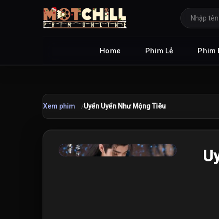
Home
Phim Lẻ
Phim 
Xem phim
Uyển Uyển Như Mộng Tiêu
★
U
7.5
/10