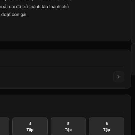
hoắt cái đã trở thành tân thành chủ
đoạt con gái...
4
5
6
Tập
Tập
Tập