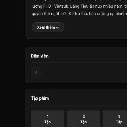
lượng FHD · Vietsub. Lăng Tiêu ẩn núp nhiều năm, t
quyền thế ngất trời. Để trả thù, hắn cưỡng ép chiếm 
Xem thêm
Diễn viên
Tập phim
1
2
3
Tập
Tập
Tập