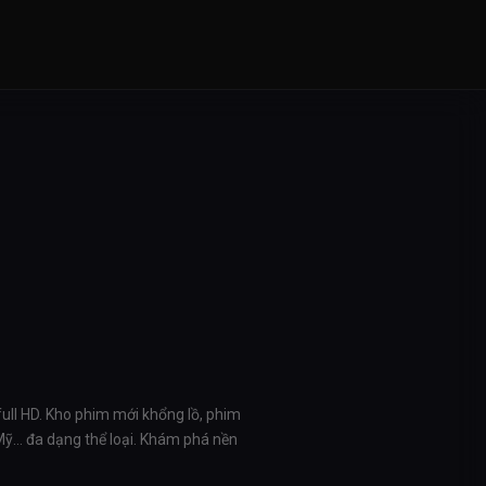
full HD. Kho phim mới khổng lồ, phim
 Mỹ… đa dạng thể loại. Khám phá nền