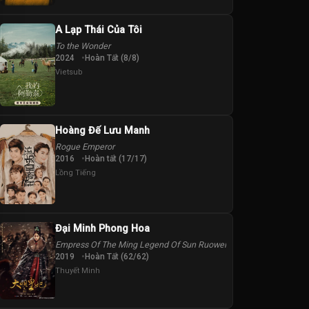
A Lạp Thái Của Tôi
To the Wonder
2024
Hoàn Tất (8/8)
Vietsub
Hoàng Đế Lưu Manh
Rogue Emperor
2016
Hoàn tất (17/17)
Lồng Tiếng
Đại Minh Phong Hoa
Empress Of The Ming Legend Of Sun Ruowei
2019
Hoàn Tất (62/62)
Thuyết Minh