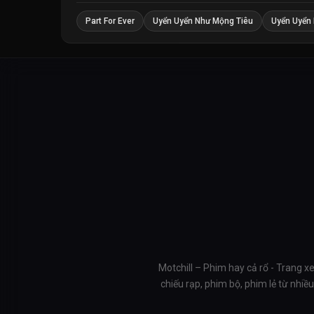
Part For Ever
Uyển Uyển Như Mộng Tiêu
Uyển Uyển 
Motchill – Phim hay cả rổ - Trang x
chiếu rạp, phim bộ, phim lẻ từ nhi