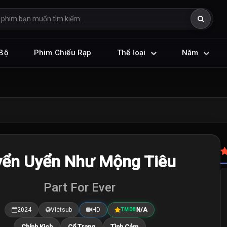
Bộ
Phim Chiếu Rạp
Thể loại
Năm
yển Uyển Như Mộng Tiêu
Part For Ever
2024
Vietsub
HD
N/A
TMDB
Chính Kịch
Cổ Trang
Tình Cảm