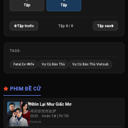
Tập
Tập
Tập 8 / 8
Tập trước
Tập sau
TAGS:
Fatal Ex-Wife
Vợ Cũ Báo Thù
Vợ Cũ Báo Thù Vietsub
PHIM ĐỀ CỬ
Nhìn Lại Như Giấc Mơ
再回首恍然如梦
2025
Hoàn Tất (70/70)
Vietsub