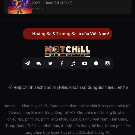
2022
Hoàn Tất (13/13)
Vietsub
Hoàng Sa & Trường Sa là của Việt Nam!
Hỏi-Đáp
Chính sách bảo mật
Điều khoản sử dụng
Giới thiệu
Liên hệ
Motchill – Phim hay cả rổ - Trang xem phim online chất lượng cao miễn phí
Vietsub, thuyết minh, lồng tiếng full HD. Kho phim mới khổng lồ, phim
chiếu rạp, phim bộ, phim lẻ từ nhiều quốc gia như Việt Nam, Hàn Quốc,
Trung Quốc, Thái Lan, Nhật Bản, Âu Mỹ… đa dạng thể loại. Khám phá nền
tảng phim trực tuyến hay nhất 2025 chất lượng 4K!