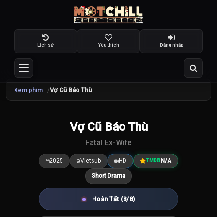
Lịch sử
Yêu thích
Đăng nhập
Xem phim
Vợ Cũ Báo Thù
Vợ Cũ Báo Thù
7.5
/10
Fatal Ex-Wife
2025
Vietsub
HD
N/A
TMDB
Short Drama
Hoàn Tất (8/8)