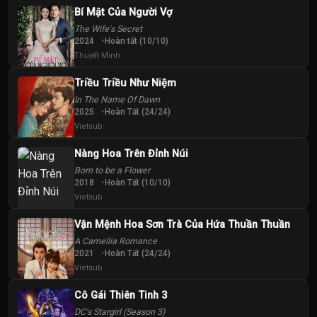
Bí Mật Của Người Vợ
The Wife's Secret
2024
Hoàn tất (10/10)
Thuyết Minh
Triều Triều Như Niệm
In The Name Of Dawn
2025
Hoàn Tất (24/24)
Vietsub
Nàng Hoa Trên Đỉnh Núi
Born to be a Flower
2018
Hoàn Tất (10/10)
Vietsub
Vận Mệnh Hoa Sơn Trà Của Hứa Thuần Thuần
A Camellia Romance
2021
Hoàn Tất (24/24)
Vietsub
Cô Gái Thiên Tinh 3
DC's Stargirl (Season 3)