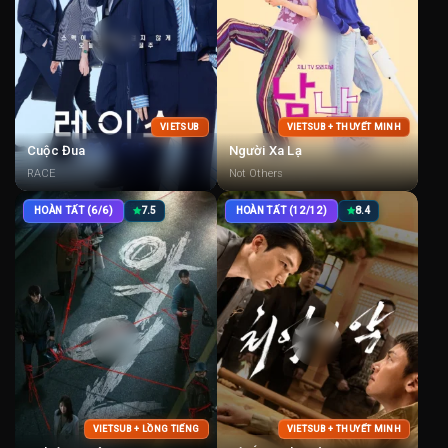
VIETSUB
VIETSUB + THUYẾT MINH
Cuộc Đua
Người Xa Lạ
RACE
Not Others
HOÀN TẤT (6/6)
7.5
HOÀN TẤT (12/12)
8.4
VIETSUB + LỒNG TIẾNG
VIETSUB + THUYẾT MINH