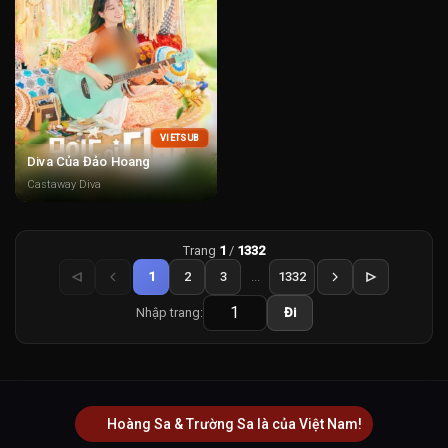
VIETSUB
Diva Của Đảo Hoang
Castaway Diva
Trang
1
/
1332
1
2
3
...
1332
Nhập trang:
Đi
Hoàng Sa & Trường Sa là của Việt Nam!