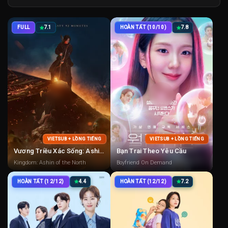
FULL
7.1
HOÀN TẤT (10/10)
7.8
VIETSUB + LỒNG TIẾNG
VIETSUB + LỒNG TIẾNG
Vương Triều Xác Sống: Ashin Phương Bắc
Bạn Trai Theo Yêu Cầu
Kingdom: Ashin of the North
Boyfriend On Demand
HOÀN TẤT (12/12)
4.4
HOÀN TẤT (12/12)
7.2