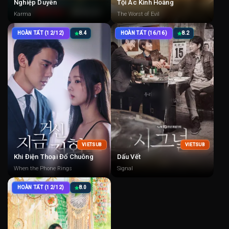
Nghiệp Duyên
Tội Ác Kinh Hoàng
Karma
The Worst of Evil
HOÀN TẤT (12/12)
8.4
HOÀN TẤT (16/16)
8.2
VIETSUB
VIETSUB
Khi Điện Thoại Đổ Chuông
Dấu Vết
When the Phone Rings
Signal
HOÀN TẤT (12/12)
8.0