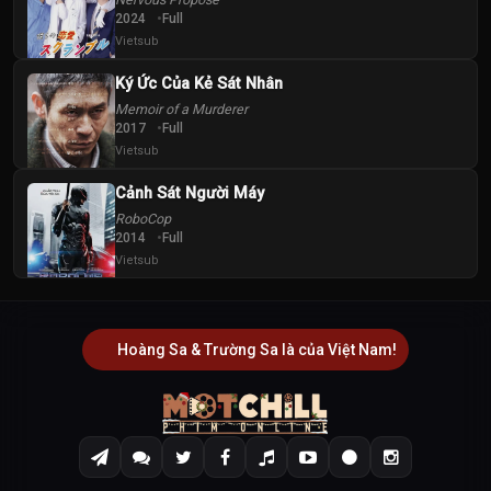
2024
Full
Vietsub
Ký Ức Của Kẻ Sát Nhân
Memoir of a Murderer
2017
Full
Vietsub
Cảnh Sát Người Máy
RoboCop
2014
Full
Vietsub
Hoàng Sa & Trường Sa là của Việt Nam!