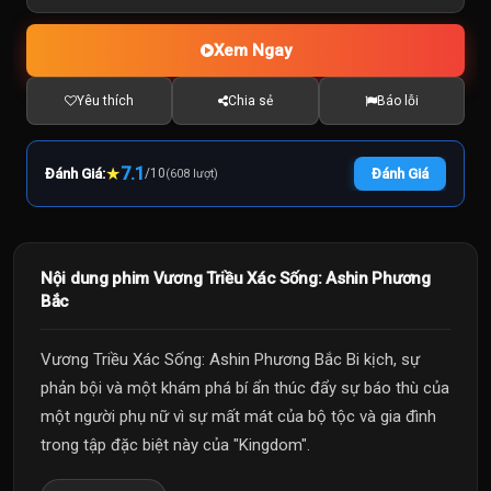
Xem Ngay
Yêu thích
Chia sẻ
Báo lỗi
★
7.1
Đánh Giá:
/
10
Đánh Giá
(608 lượt)
Nội dung phim Vương Triều Xác Sống: Ashin Phương
Bắc
Vương Triều Xác Sống: Ashin Phương Bắc Bi kịch, sự
phản bội và một khám phá bí ẩn thúc đẩy sự báo thù của
một người phụ nữ vì sự mất mát của bộ tộc và gia đình
trong tập đặc biệt này của "Kingdom".