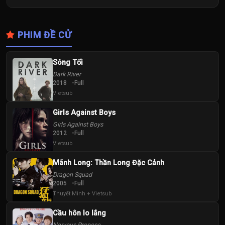
PHIM ĐỀ CỬ
Sông Tối
Dark River
2018
Full
Vietsub
Girls Against Boys
Girls Against Boys
2012
Full
Vietsub
Mãnh Long: Thần Long Đặc Cảnh
Dragon Squad
2005
Full
Thuyết Minh + Vietsub
Cầu hôn lo lắng
Nervous Propose