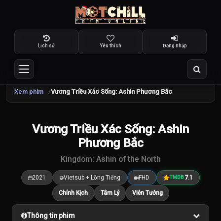
Lịch sử
Yêu thích
Đăng nhập
Xem phim
Vương Triều Xác Sống: Ashin Phương Bắc
TRAILER
Vương Triều Xác Sống: Ashin
7.1
/10
Phương Bắc
Kingdom: Ashin of the North
2021
Vietsub + Lồng Tiếng
FHD
7.1
TMDB
Chính Kịch
Tâm Lý
Viễn Tưởng
Thông tin phim