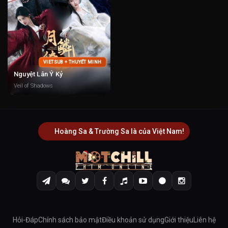
VIETSUB + THUYẾT MINH
Nguyệt Lân Ỷ Kỷ
Veil of Shadows
Hoàng Sa & Trường Sa là của Việt Nam!
Hỏi-Đáp
Chính sách bảo mật
Điều khoản sử dụng
Giới thiệu
Liên hệ