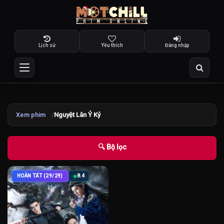
Lịch sử
Yêu thích
Đăng nhập
Xem phim
Nguyệt Lân Ỷ Kỷ
🔍 Bộ lọc
HOÀN TẤT (29/29)
8.4