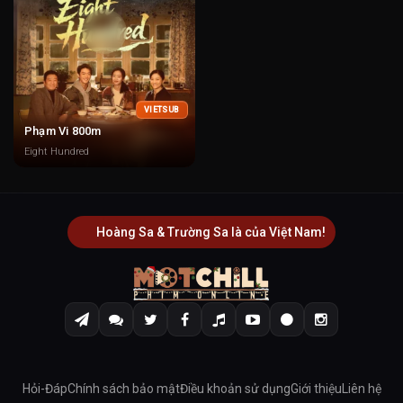
VIETSUB
Phạm Vi 800m
Eight Hundred
Hoàng Sa & Trường Sa là của Việt Nam!
Hỏi-Đáp
Chính sách bảo mật
Điều khoản sử dụng
Giới thiệu
Liên hệ