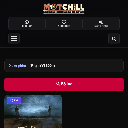
Lịch sử
Yêu thích
Đăng nhập
Xem phim
Phạm Vi 800m
🔍 Bộ lọc
TẬP 4