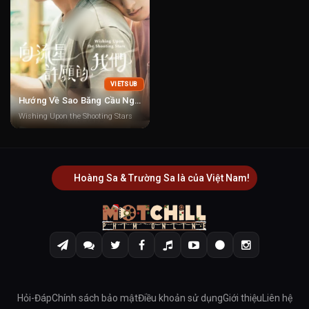
VIETSUB
Hướng Về Sao Băng Cầu Nguyện
Wishing Upon the Shooting Stars
Hoàng Sa & Trường Sa là của Việt Nam!
Hỏi-Đáp
Chính sách bảo mật
Điều khoản sử dụng
Giới thiệu
Liên hệ