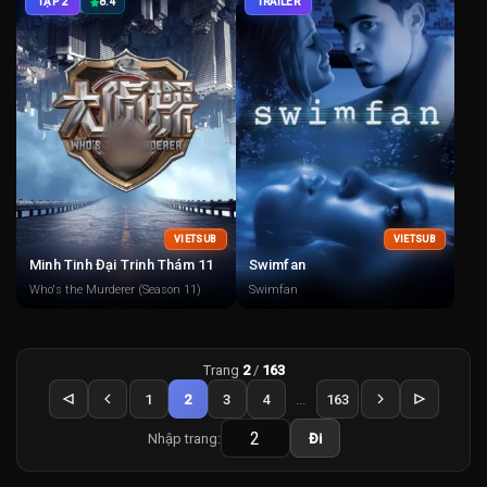
TẬP 2
8.4
TRAILER
VIETSUB
VIETSUB
Minh Tinh Đại Trinh Thám 11
Swimfan
Who's the Murderer (Season 11)
Swimfan
Trang
2
/
163
1
2
3
4
...
163
Nhập trang:
Đi