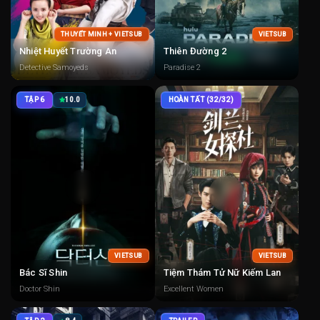
THUYẾT MINH + VIETSUB
VIETSUB
Nhiệt Huyết Trường An
Thiên Đường 2
Detective Samoyeds
Paradise 2
TẬP 6
10.0
HOÀN TẤT (32/32)
VIETSUB
VIETSUB
Bác Sĩ Shin
Tiệm Thám Tử Nữ Kiếm Lan
Doctor Shin
Excellent Women