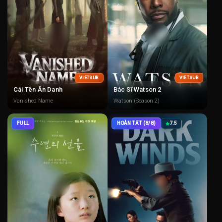
VIETSUB
VIETSUB
Cái Tên Ẩn Danh
Bác Sĩ Watson 2
Vanished Name
Watson (Season 2)
FULL
HOÀN TẤT (8/8)
7.5