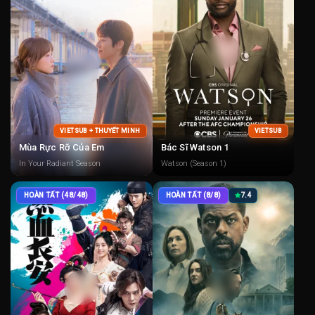
VIETSUB + THUYẾT MINH
VIETSUB
Mùa Rực Rỡ Của Em
Bác Sĩ Watson 1
In Your Radiant Season
Watson (Season 1)
HOÀN TẤT (48/48)
HOÀN TẤT (8/8)
7.4