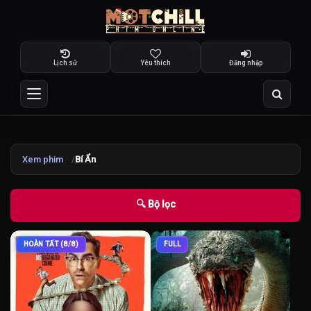
Lịch sử
Yêu thích
Đăng nhập
Xem phim
Bí Ẩn
🔍 Bộ lọc
HOÀN TẤT (8/8)
FULL