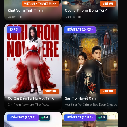
VIETSUB + THUYẾT MINH
VIETSUB
Khát Vọng Tình Thân
Cuồng Phong Bóng Tối 4
Waterdrop
Dark Winds 4
TẬP 5
HOÀN TẤT (24/24)
VIETSUB
VIETSUB
Cô Gái Đến Từ Hư Vô: Tái Khởi Động
Săn Tội Huyết Oán
Girl From Nowhere: The Reset
Hunting For Crime: Red Deep Grudge
HOÀN TẤT (12/12)
8.4
HOÀN TẤT (13/13)
4.9