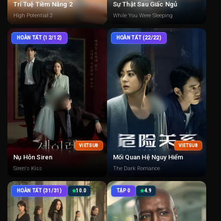
Trí Tuệ Tiềm Năng 2
Sự Thật Sau Giấc Ngủ
High Potential 2
While You Were Sleeping
HOÀN TẤT (12/12)
HOÀN TẤT (22/22)
VIETSUB
VIETSUB
Nụ Hôn Siren
Mối Quan Hệ Nguy Hiểm
Siren's Kiss
The Dark Romance
HOÀN TẤT (31/31)
10.0
TẬP 0
4.9