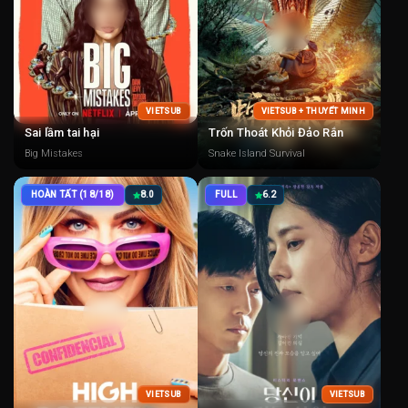
VIETSUB
VIETSUB + THUYẾT MINH
Sai lầm tai hại
Trốn Thoát Khỏi Đảo Rắn
Big Mistakes
Snake Island Survival
HOÀN TẤT (18/18)
8.0
FULL
6.2
VIETSUB
VIETSUB