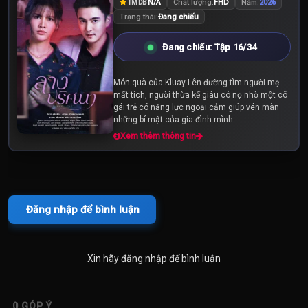
N/A
Chất lượng:
FHD
Năm:
2026
TMDB
Trạng thái:
Đang chiếu
Đang chiếu: Tập 16/34
Món quà của Kluay Lên đường tìm người mẹ
mất tích, người thừa kế giàu có nọ nhờ một cô
gái trẻ có năng lực ngoại cảm giúp vén màn
những bí mật của gia đình mình.
Xem thêm thông tin
Đăng nhập để bình luận
Xin hãy đăng nhập để bình luận
0
GÓP Ý