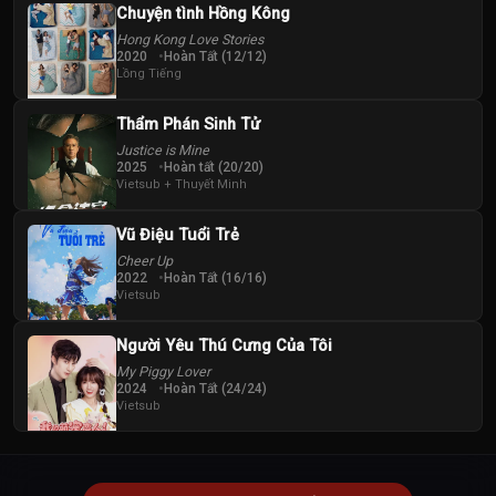
Chuyện tình Hồng Kông
Hong Kong Love Stories
2020
Hoàn Tất (12/12)
Lồng Tiếng
Thẩm Phán Sinh Tử
Justice is Mine
2025
Hoàn tất (20/20)
Vietsub + Thuyết Minh
Vũ Điệu Tuổi Trẻ
Cheer Up
2022
Hoàn Tất (16/16)
Vietsub
Người Yêu Thú Cưng Của Tôi
My Piggy Lover
2024
Hoàn Tất (24/24)
Vietsub