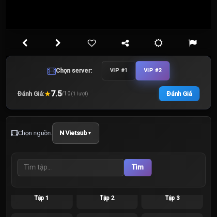
Chọn server:
VIP #1
VIP #2
★
7.5
Đánh Giá:
Đánh Giá
/
10
(
1
lượt)
Chọn nguồn:
N Vietsub
▼
Tìm
Tập 1
Tập 2
Tập 3