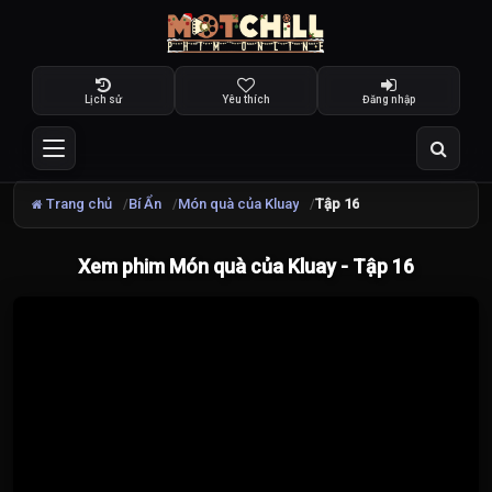
Lịch sử
Yêu thích
Đăng nhập
Trang chủ
Bí Ẩn
Món quà của Kluay
Tập 16
Xem phim Món quà của Kluay - Tập 16
Đang
tải
video...