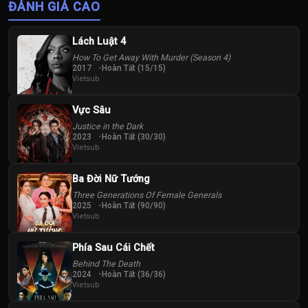
ĐÁNH GIÁ CAO
Lách Luật 4
How To Get Away With Murder (Season 4)
2017
Hoàn Tất (15/15)
Vietsub
Vực Sâu
Justice in the Dark
2023
Hoàn Tất (30/30)
Vietsub
Ba Đời Nữ Tướng
Three Generations Of Female Generals
2025
Hoàn Tất (90/90)
Vietsub
Phía Sau Cái Chết
Behind The Death
2024
Hoàn Tất (36/36)
Vietsub