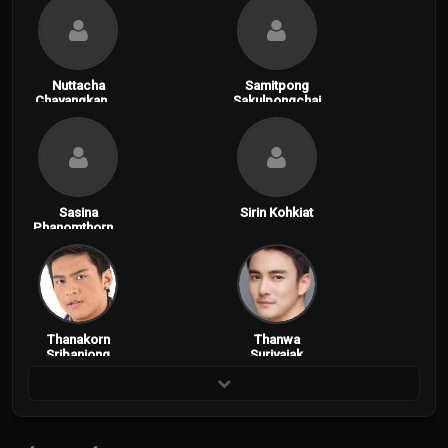
Nuttacha
Samitpong
Chayangkanon
Sakulpongchai
t
Sasina
Sirin Kohkiat
Phanomthornni
tkul
Thanakorn
Thanwa
Sribanjong
Suriyajak