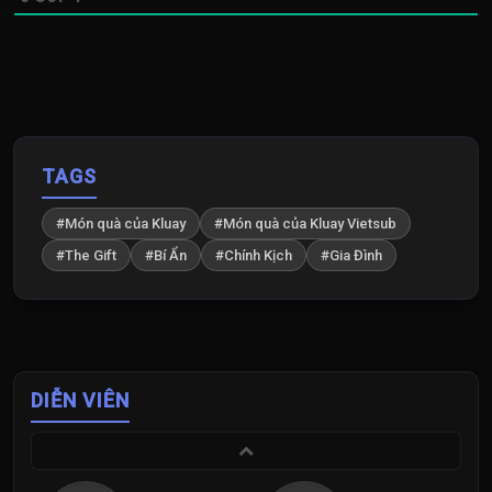
TAGS
#Món quà của Kluay
#Món quà của Kluay Vietsub
#The Gift
#Bí Ẩn
#Chính Kịch
#Gia Đình
DIỄN VIÊN