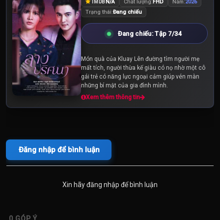
N/A
Chất lượng:
FHD
Năm:
2026
TMDB
Trạng thái:
Đang chiếu
Đang chiếu: Tập 7/34
Món quà của Kluay Lên đường tìm người mẹ
mất tích, người thừa kế giàu có nọ nhờ một cô
gái trẻ có năng lực ngoại cảm giúp vén màn
những bí mật của gia đình mình.
Xem thêm thông tin
Đăng nhập để bình luận
Xin hãy đăng nhập để bình luận
0
GÓP Ý