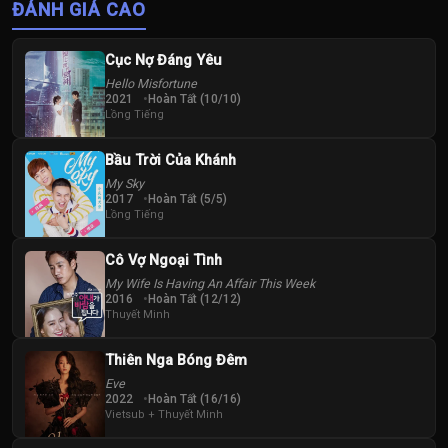
ĐÁNH GIÁ CAO
Cục Nợ Đáng Yêu
Hello Misfortune
2021
Hoàn Tất (10/10)
Lồng Tiếng
Bầu Trời Của Khánh
My Sky
2017
Hoàn Tất (5/5)
Lồng Tiếng
Cô Vợ Ngoại Tình
My Wife Is Having An Affair This Week
2016
Hoàn Tất (12/12)
Thuyết Minh
Thiên Nga Bóng Đêm
Eve
2022
Hoàn Tất (16/16)
Vietsub + Thuyết Minh