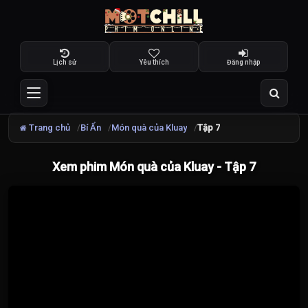
Lịch sử
Yêu thích
Đăng nhập
Trang chủ
Bí Ẩn
Món quà của Kluay
Tập 7
Xem phim Món quà của Kluay - Tập 7
Đang
tải
video...