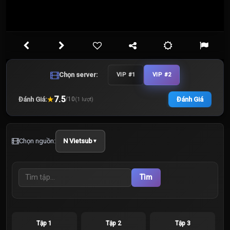
Chọn server:
VIP #1
VIP #2
★
7.5
Đánh Giá:
Đánh Giá
/
10
(
1
lượt)
Chọn nguồn:
N Vietsub
▼
Tìm
Tập 1
Tập 2
Tập 3