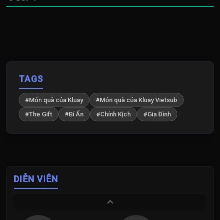
TAGS
#Món quà của Kluay
#Món quà của Kluay Vietsub
#The Gift
#Bí Ẩn
#Chính Kịch
#Gia Đình
DIỄN VIÊN