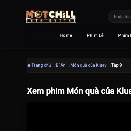
Home
Phim Lẻ
Phim 
Trang chủ
Bí Ẩn
Món quà của Kluay
Tập 9
Xem phim Món quà của Klua
Đang tải video...