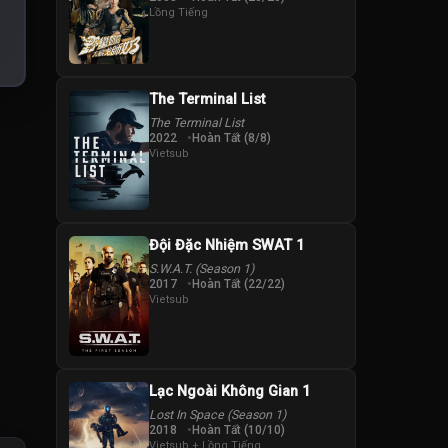
Lồng Tiếng
The Terminal List
The Terminal List
2022
Hoàn Tất (8/8)
Vietsub
Đội Đặc Nhiệm SWAT 1
S.W.A.T. (Season 1)
2017
Hoàn Tất (22/22)
Vietsub
Lạc Ngoài Không Gian 1
Lost In Space (Season 1)
2018
Hoàn Tất (10/10)
Vietsub + Lồng Tiếng