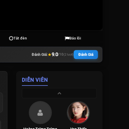
Tắt đèn
Báo lỗi
★
9.0
Đánh Giá:
Đánh Giá
/
10
(
2
lượt)
DIỄN VIÊN