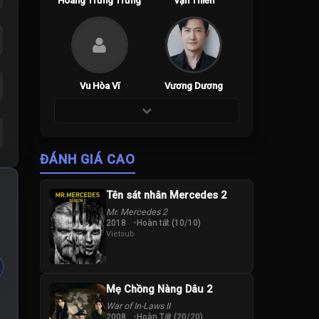
Hoàng Trừng Trừng
Vạn Thiến
Vu Hòa Vĩ
Vương Dương
ĐÁNH GIÁ CAO
Tên sát nhân Mercedes 2
Mr. Mercedes 2
2018
Hoàn tất (10/10)
Vietsub
Mẹ Chồng Nàng Dâu 2
War of In-Laws II
2008
Hoàn Tất (20/20)