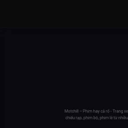
Motchill – Phim hay cả rổ - Trang x
chiếu rạp, phim bộ, phim lẻ từ nhi