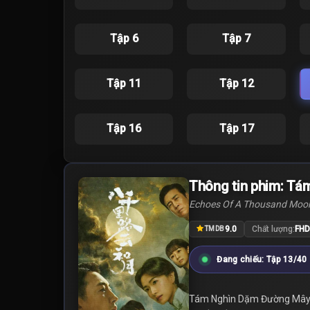
Tập 6
Tập 7
Tập 11
Tập 12
Tập 16
Tập 17
Thông tin phim: T
Echoes Of A Thousand Moo
9.0
Chất lượng:
FHD
TMDB
Đang chiếu: Tập 13/40
Tám Nghìn Dặm Đường Mây V