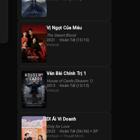
Vị Ngọt Của Máu
The Sweet Blood
2021
Hoàn Tất (15/15)
Vietsub
Ván Bài Chính Trị 1
House of Cards (Season 1)
2013
Hoàn Tất (13/13)
Vietsub
Dĩ Ái Vi Doanh
Only for Love
2023
Hoàn Tất (36/36) + SP
Vietsub + Thuyết Minh