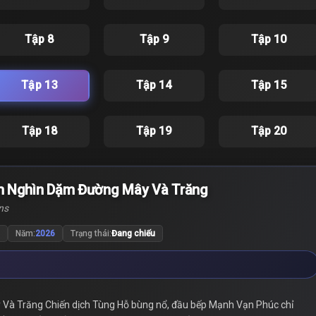
Tập 8
Tập 9
Tập 10
Tập 13
Tập 14
Tập 15
Tập 18
Tập 19
Tập 20
ám Nghìn Dặm Đường Mây Và Trăng
ns
Năm:
2026
Trạng thái:
Đang chiếu
à Trăng Chiến dịch Tùng Hỗ bùng nổ, đầu bếp Mạnh Vạn Phúc chỉ