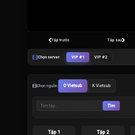
Volume
100%
Tập trước
Tập sau
Chọn server:
VIP #1
VIP #2
O Vietsub
K Vietsub
Chọn nguồn:
Tìm
Tập 1
Tập 2