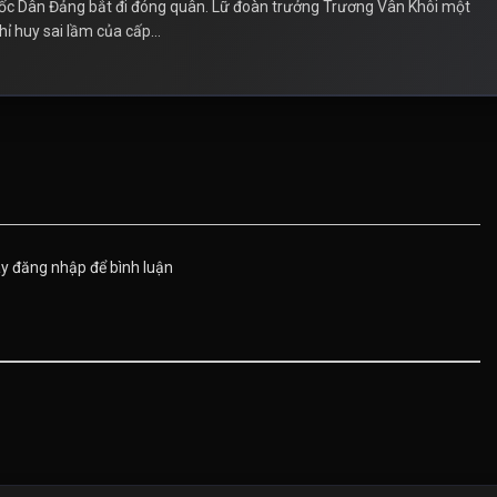
c Dân Đảng bắt đi đóng quân. Lữ đoàn trưởng Trương Vân Khôi một
ỉ huy sai lầm của cấp...
ãy đăng nhập để bình luận