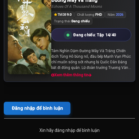
Đường Mây Và Trăng
Echoes Of A Thousand Moons
9.0
Chất lượng:
FHD
Năm:
2026
TMDB
Trạng thái:
Đang chiếu
Đang chiếu: Tập 14/40
Tám Nghìn Dặm Đường Mây Và Trăng Chiến
dịch Tùng Hỗ bùng nổ, đầu bếp Mạnh Vạn Phúc
chỉ muốn sống sót nhưng bị Quốc Dân Đảng
bắt đi đóng quân. Lữ đoàn trưởng Trương Vân
Khôi một lòng báo quốc nhưng vì sự chỉ huy
Xem thêm thông tin
sai lầm của cấp...
Đăng nhập để bình luận
Xin hãy đăng nhập để bình luận