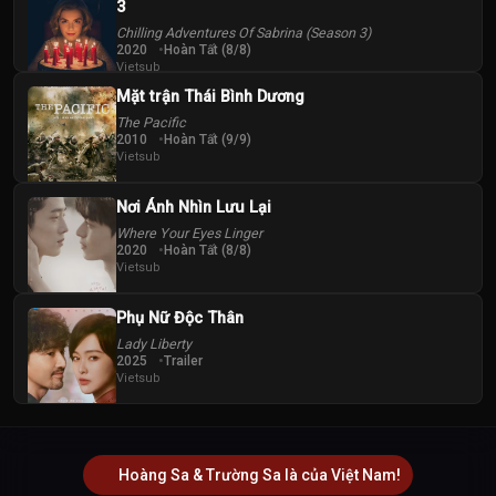
3
Chilling Adventures Of Sabrina (Season 3)
2020
Hoàn Tất (8/8)
Vietsub
Mặt trận Thái Bình Dương
The Pacific
2010
Hoàn Tất (9/9)
Vietsub
Nơi Ánh Nhìn Lưu Lại
Where Your Eyes Linger
2020
Hoàn Tất (8/8)
Vietsub
Phụ Nữ Độc Thân
Lady Liberty
2025
Trailer
Vietsub
Hoàng Sa & Trường Sa là của Việt Nam!