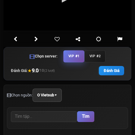
Chọn server:
VIP #1
VIP #2
★
9.0
Đánh Giá:
Đánh Giá
/
10
(
2
lượt)
Chọn nguồn:
O Vietsub
▼
Tìm