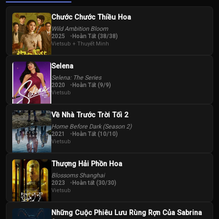
Chước Chước Thiều Hoa
Wild Ambition Bloom
2025
Hoàn Tất (38/38)
Vietsub + Thuyết Minh
Selena
Selena: The Series
2020
Hoàn Tất (9/9)
Vietsub
Về Nhà Trước Trời Tối 2
Home Before Dark (Season 2)
2021
Hoàn Tất (10/10)
Vietsub
Thượng Hải Phồn Hoa
Blossoms Shanghai
2023
Hoàn tất (30/30)
Vietsub
Những Cuộc Phiêu Lưu Rùng Rợn Của Sabrina