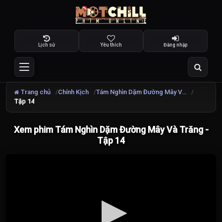
Lịch sử
Yêu thích
Đăng nhập
Trang chủ
Chính Kịch
Tám Nghìn Dặm Đường Mây Và Trăng
Tập 14
Xem phim Tám Nghìn Dặm Đường Mây Và Trăng -
Tập 14
Đang
tải
video...