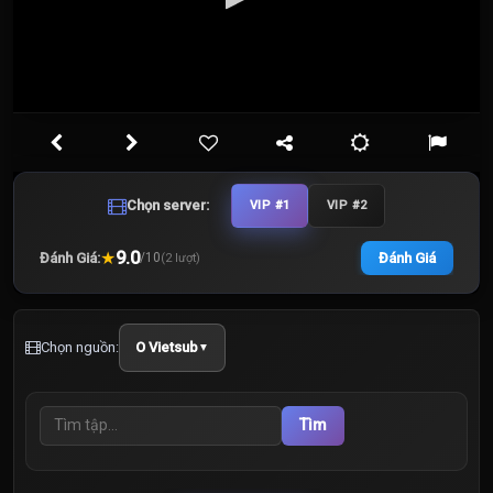
Chọn server:
VIP #1
VIP #2
★
9.0
Đánh Giá:
Đánh Giá
/
10
(
2
lượt)
Chọn nguồn:
O Vietsub
▼
Tìm