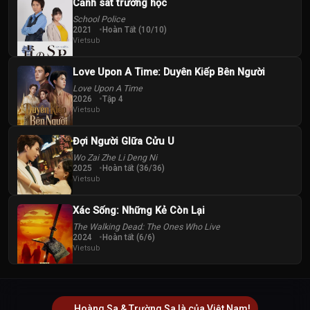
Cảnh sát trường học
School Police
2021
Hoàn Tất (10/10)
Vietsub
Love Upon A Time: Duyên Kiếp Bên Người
Love Upon A Time
2026
Tập 4
Vietsub
Đợi Người GIữa Cửu U
Wo Zai Zhe Li Deng Ni
2025
Hoàn tất (36/36)
Vietsub
Xác Sống: Những Kẻ Còn Lại
The Walking Dead: The Ones Who Live
2024
Hoàn tất (6/6)
Vietsub
Hoàng Sa & Trường Sa là của Việt Nam!