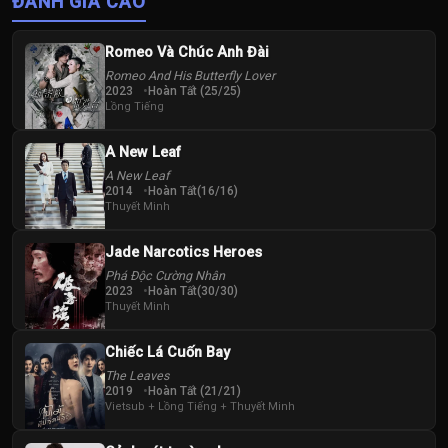
ĐÁNH GIÁ CAO
Romeo Và Chúc Anh Đài
Romeo And His Butterfly Lover
2023
Hoàn Tất (25/25)
Lồng Tiếng
A New Leaf
A New Leaf
2014
Hoàn Tất(16/16)
Thuyết Minh
Jade Narcotics Heroes
Phá Độc Cường Nhân
2023
Hoàn Tất(30/30)
Thuyết Minh
Chiếc Lá Cuốn Bay
The Leaves
2019
Hoàn Tất (21/21)
Vietsub + Lồng Tiếng + Thuyết Minh