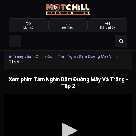
Lịch sử
Yêu thích
Đăng nhập
Trang chủ
Chính Kịch
Tám Nghìn Dặm Đường Mây Và Trăng
Tập 2
Xem phim Tám Nghìn Dặm Đường Mây Và Trăng -
Tập 2
Đang
tải
video...