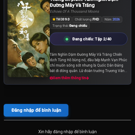
Đường Mây Và Trăng
Echoes Of A Thousand Moons
9.0
Chất lượng:
FHD
Năm:
2026
TMDB
Trạng thái:
Đang chiếu
Đang chiếu: Tập 2/40
Tám Nghìn Dặm Đường Mây Và Trăng Chiến
dịch Tùng Hỗ bùng nổ, đầu bếp Mạnh Vạn Phúc
chỉ muốn sống sót nhưng bị Quốc Dân Đảng
bắt đi đóng quân. Lữ đoàn trưởng Trương Vân
Khôi một lòng báo quốc nhưng vì sự chỉ huy
Xem thêm thông tin
sai lầm của cấp...
Đăng nhập để bình luận
Xin hãy đăng nhập để bình luận