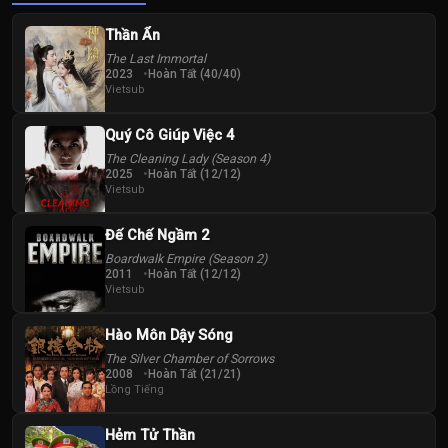
Thần Ẩn
The Last Immortal
2023
Hoàn Tất (40/40)
Vietsub
Quý Cô Giúp Việc 4
The Cleaning Lady (Season 4)
2025
Hoàn Tất (12/12)
Vietsub
Đế Chế Ngầm 2
Boardwalk Empire (Season 2)
2011
Hoàn Tất (12/12)
Vietsub
Hào Môn Dậy Sóng
The Silver Chamber of Sorrows
2008
Hoàn Tất (21/21)
Lồng Tiếng
Hẻm Tử Thần