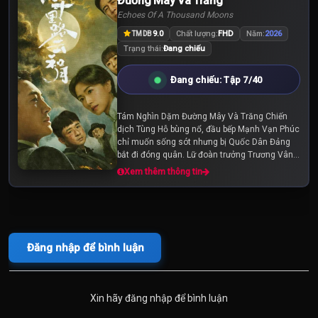
Đường Mây Và Trăng
Echoes Of A Thousand Moons
9.0
Chất lượng:
FHD
Năm:
2026
TMDB
Trạng thái:
Đang chiếu
Đang chiếu: Tập 7/40
Tám Nghìn Dặm Đường Mây Và Trăng Chiến
dịch Tùng Hỗ bùng nổ, đầu bếp Mạnh Vạn Phúc
chỉ muốn sống sót nhưng bị Quốc Dân Đảng
bắt đi đóng quân. Lữ đoàn trưởng Trương Vân
Khôi một lòng báo quốc nhưng vì sự chỉ huy
Xem thêm thông tin
sai lầm của cấp...
Đăng nhập để bình luận
Xin hãy đăng nhập để bình luận