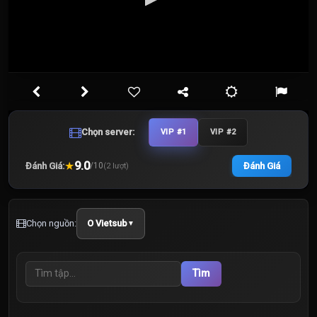
Chọn server:
VIP #1
VIP #2
★
9.0
Đánh Giá:
Đánh Giá
/
10
(
2
lượt)
Chọn nguồn:
O Vietsub
▼
Tìm