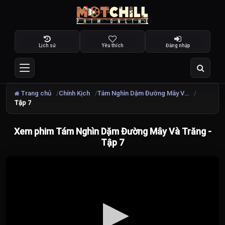
Lịch sử
Yêu thích
Đăng nhập
Trang chủ
Chính Kịch
Tám Nghìn Dặm Đường Mây Và Trăng
Tập 7
Xem phim Tám Nghìn Dặm Đường Mây Và Trăng -
Tập 7
Đang
tải
video...