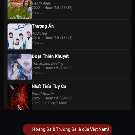
Death Alley
2022
Hoàn Tất (36/36)
Vietsub
Thượng Ẩn
Addicted
2016
Hoàn Tất (16/16)
Vietsub
Đoạt Thiên Khuyết
The Seized Destiny
2025
Hoàn tất (20/20)
Vietsub
Nhất Tiếu Tùy Ca
Fated Hearts
2025
Hoàn tất (38/38)
Vietsub + Thuyết Minh
Hoàng Sa & Trường Sa là của Việt Nam!