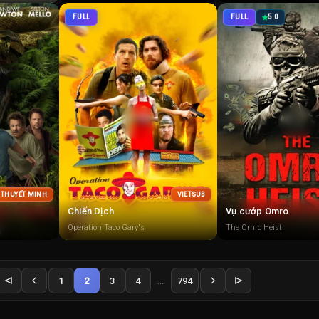
FULL
FULL
5.0
+ THUYẾT MINH
VIETSUB
Chiến Dịch
Vụ cướp Omro
Operation Taco Gary's
The Omro Heist
1
2
3
4
...
794