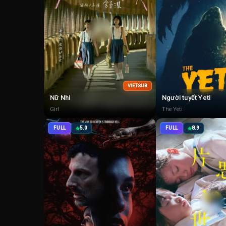
VIETSUB
Nữ Nhi
Người tuyết Yeti
Girl
The Yeti
FULL
5.0
FULL
8.9