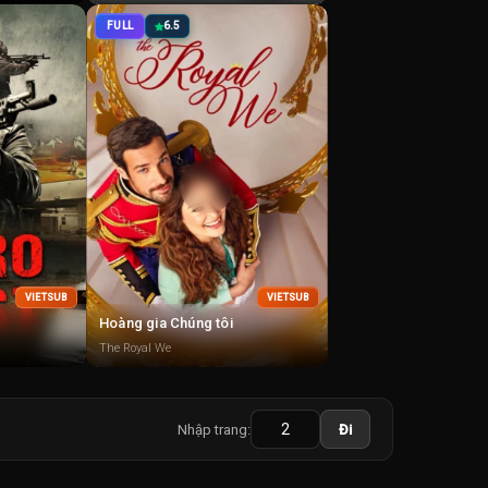
FULL
6.5
VIETSUB
VIETSUB
Hoàng gia Chúng tôi
The Royal We
Nhập trang:
Đi