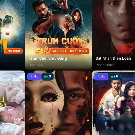
VIETSUB
VIETSUB + THUYẾT MINH
Trùm Cuối Siêu Đẳng
Sát Nhân Điên Loạn
Boss Level
Psycho Killer
FULL
5.3
FULL
2.0