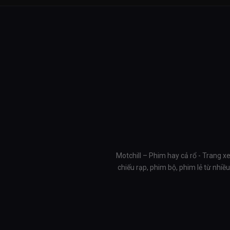
Motchill – Phim hay cả rổ - Trang x
chiếu rạp, phim bộ, phim lẻ từ nhi