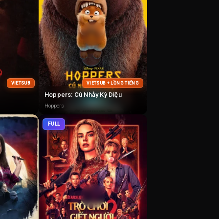
VIETSUB
VIETSUB + LỒNG TIẾNG
Hoppers: Cú Nhảy Kỳ Diệu
Hoppers
FULL