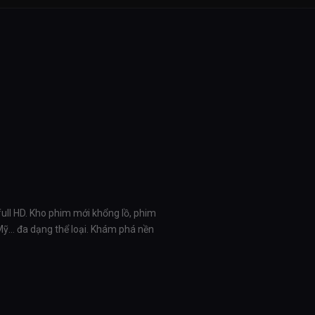
full HD. Kho phim mới khổng lồ, phim
 Mỹ… đa dạng thể loại. Khám phá nền