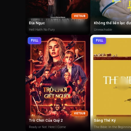
VIETSUB
Địa Ngục
Không thể liên lạc đ
Hell Hath No Fury
Unreachable
FULL
FULL
VIETSUB
Trò Chơi Của Quỷ 2
Sáng Thế Ký
Ready or Not: Here I Come
The Bible: In the Beginning