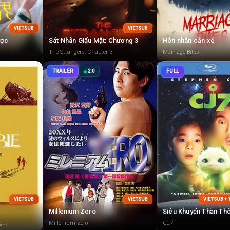
VIETSUB
VIETSUB
ược
Sát Nhân Giấu Mặt: Chương 3
Hôn nhân cắn xé
The Strangers: Chapter 3
Marriage Bites
TRAILER
2.0
FULL
VIETSUB
VIETSUB
VIETSUB +
Millenium Zero
Siêu Khuyển Thần Th
...
Millenium Zero
CJ7