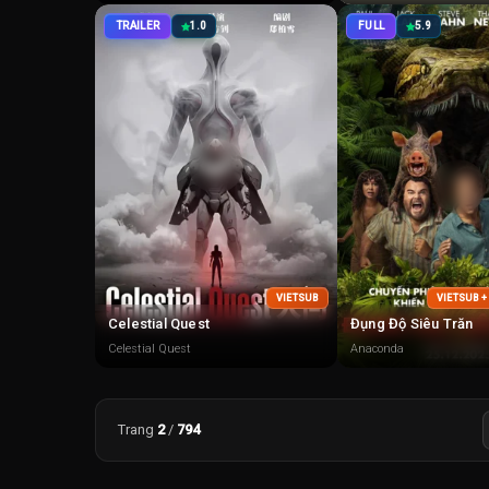
TRAILER
1.0
FULL
5.9
VIETSUB
VIETSUB 
Celestial Quest
Đụng Độ Siêu Trăn
Celestial Quest
Anaconda
Trang
2
/
794