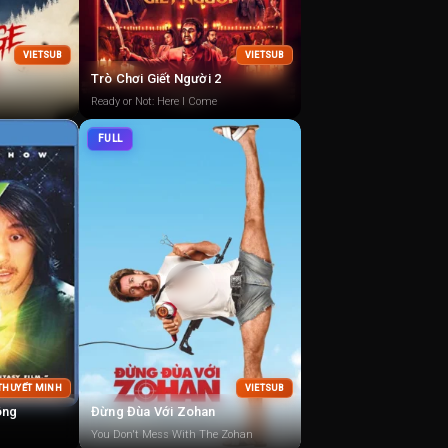
VIETSUB
VIETSUB
Trò Chơi Giết Người 2
Ready or Not: Here I Come
FULL
 THUYẾT MINH
VIETSUB
ông
Đừng Đùa Với Zohan
You Don't Mess With The Zohan