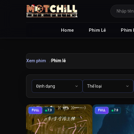
Home
Phim Lẻ
Phim 
Xem phim
Phim lẻ
FULL
7.3
FULL
7.0