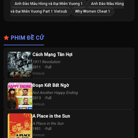
Anh Đào Màu Hồng và Đại Miên Vương 1
Anh Đào Màu Hồng
và Đại Miên Vương Part 1 Vietsub
Why Women Cheat 1
PHIM ĐỀ CỬ
Cách Mạng Tân Hợi
1911 Revolution
2011
Full
Vietsub
Đoạn Kết Bất Ngờ
Not Another Happy Ending
2013
Full
Vietsub
A Place in the Sun
A Place in the Sun
1951
Full
Vietsub