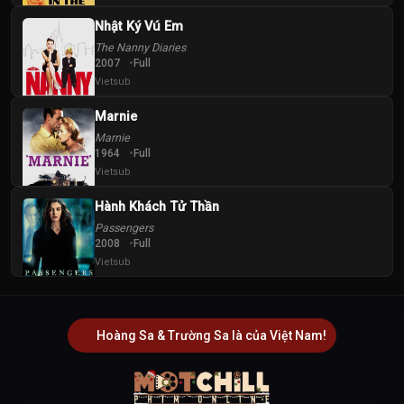
Nhật Ký Vú Em
The Nanny Diaries
2007
Full
Vietsub
Marnie
Marnie
1964
Full
Vietsub
Hành Khách Tử Thần
Passengers
2008
Full
Vietsub
Hoàng Sa & Trường Sa là của Việt Nam!