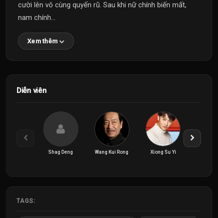
cười lên vô cùng quyến rũ. Sau khi nữ chính biến mất,
nam chính...
Xem thêm
Diễn viên
Shag Deng
Wang Kui Rong
Xiong Su Yi
Yao Xia
TAGS: