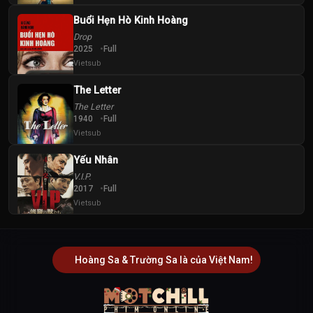
Buổi Hẹn Hò Kinh Hoàng
Drop
2025
Full
Vietsub
The Letter
The Letter
1940
Full
Vietsub
Yếu Nhân
V.I.P.
2017
Full
Vietsub
Hoàng Sa & Trường Sa là của Việt Nam!